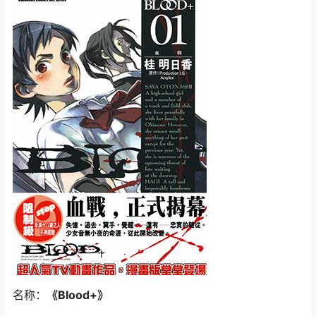
名称：
《Blood+》