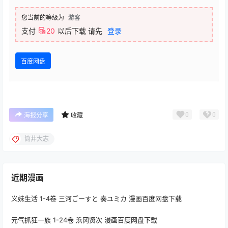
您当前的等级为
游客
支付
20
以后下载
请先
登录
百度网盘
0
0
海报分享
收藏
筒井大志
近期漫画
义妹生活 1-4卷 三河ごーすと 奏ユミカ 漫画百度网盘下载
元气抓狂一族 1-24卷 浜冈贤次 漫画百度网盘下载