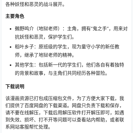
各种妖怪和恶灵的战斗展开。
主要角色
鵺野鸣介（地狱老师）：主角，拥有“鬼之手”，用来对
抗妖怪和恶灵，保护学生们。
稻叶乡子：原班级的学生，现为童守小学的新任教
师，继承了地狱老师的精神。
其他学生：包括新一代的学生们，他们各自有着独特
的背景和故事，与主角们共同经历各种冒险。
下载说明
该漫画资源已打包成压缩包文件，为了方便大家下载，我
们提供了百度网盘的下载渠道。网盘只负责下载和保存，
请不要在线解压，下载后用解压软件打开解压即可，如遇
到失效、损坏、打不开等问题可以查看站内帮助，或者联
系网站客服帮忙处理。