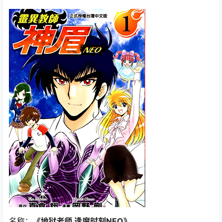
名称：
《地狱老师 逢魔时刻NEO》