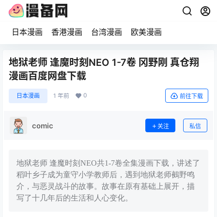
日本漫画
香港漫画
台湾漫画
欧美漫画
地狱老师 逢魔时刻NEO 1-7卷 冈野刚 真仓翔
漫画百度网盘下载
0
日本漫画
1 年前
前往下载
comic
关注
私信
地狱老师 逢魔时刻NEO共1-7卷全集漫画下载，讲述了
稻叶乡子成为童守小学教师后，遇到地狱老师鵺野鸣
介，与恶灵战斗的故事。故事在原有基础上展开，描
写了十几年后的生活和人心变化。