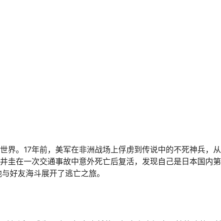
的世界。17年前，美军在非洲战场上俘虏到传说中的不死神兵，
永井圭在一次交通事故中意外死亡后复活，发现自己是日本国内
他与好友海斗展开了逃亡之旅。