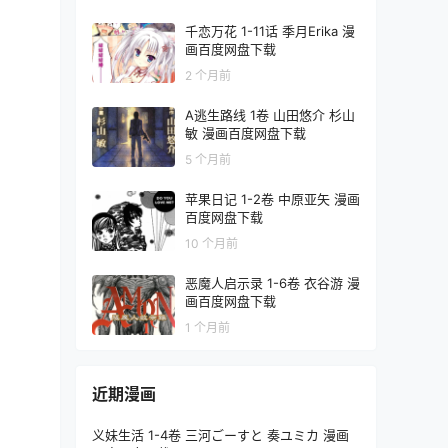
千恋万花 1-11话 季月Erika 漫
画百度网盘下载
2 个月前
A逃生路线 1卷 山田悠介 杉山
敏 漫画百度网盘下载
5 个月前
苹果日记 1-2卷 中原亚矢 漫画
百度网盘下载
10 个月前
恶魔人启示录 1-6卷 衣谷游 漫
画百度网盘下载
1 个月前
近期漫画
义妹生活 1-4卷 三河ごーすと 奏ユミカ 漫画