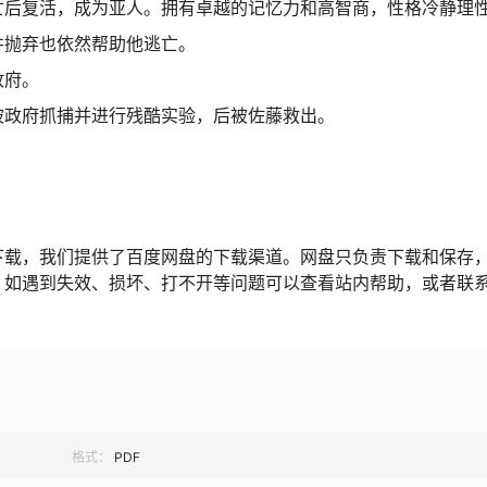
亡后复活，成为亚人。拥有卓越的记忆力和高智商，性格冷静理
井抛弃也依然帮助他逃亡。
政府。
被政府抓捕并进行残酷实验，后被佐藤救出。
下载，我们提供了百度网盘的下载渠道。网盘只负责下载和保存
，如遇到失效、损坏、打不开等问题可以查看站内帮助，或者联
格式：
PDF