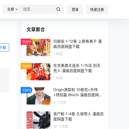
文章
登录
快速注册
文章聚合
玛丽安 1-12卷 上原希美子 漫
TOP1
画百度网盘下载
下载
1 年前
东京美眉大逃杀 1-15话 別天
TOP2
荒人 漫画百度网盘下载
1 年前
Origin源型机 10卷完+外传
TOP3
+特别篇 Boichi 漫画百度网盘
下载
9 个月前
丧尸粉 1-4卷 久保带人 漫画百
度网盘下载
10 个月前