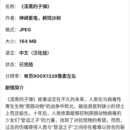
名称：
《漆黑的子弹》
作者：
神崎紫电，鹈饲沙树
格式：
JPEG
大小：
164 MB
语言：
中文（汉化组）
状态：
已完结
分辨率：
单页900X1329像素左右
剧情简介
《漆黑的子弹》故事设定在不久的未来，人类在与病毒性
寄生生物“原肠动物”的战争中败北，被迫退居到狭小的领土
上苟且偷生。十年后，人类依靠能够控制原肠动物病毒的
少女们“受诅之子”的力量，找到了对抗怪物的希望。然而，
过去的伤痛使得人类与“受诅之子”之间存在着难以弥合的裂