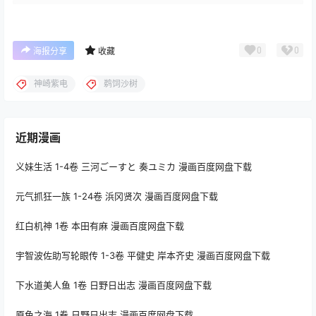
0
0
海报分享
收藏
神崎紫电
鹈饲沙树
近期漫画
义妹生活 1-4卷 三河ごーすと 奏ユミカ 漫画百度网盘下载
元气抓狂一族 1-24卷 浜冈贤次 漫画百度网盘下载
红白机神 1卷 本田有麻 漫画百度网盘下载
宇智波佐助写轮眼传 1-3卷 平健史 岸本齐史 漫画百度网盘下载
下水道美人鱼 1卷 日野日出志 漫画百度网盘下载
原色之海 1卷 日野日出志 漫画百度网盘下载