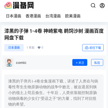
日本漫画
香港漫画
台湾漫画
欧美漫画
漆黑的子弹 1-4卷 神崎紫电 鹈饲沙树 漫画百度
网盘下载
0
日本漫画
1 年前
前往下载
comic
关注
私信
漆黑的子弹共1-4卷全集漫画下载，讲述了人类在与病
毒性寄生生物原肠动物的战争中败北，被迫退居到狭
小的领土上苟且偷生。十年后，人类依靠能控制原肠
动物病毒的少女们“受诅之子”的力量，找到了对抗怪
物的希望。