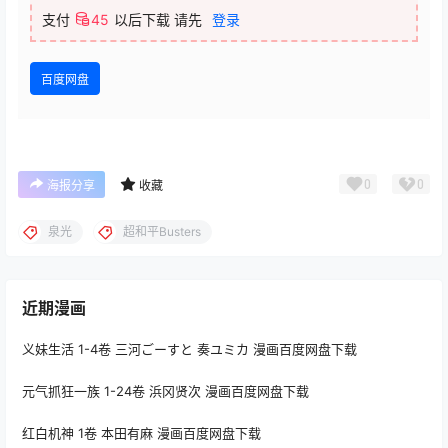
支付
45
以后下载
请先
登录
百度网盘
0
0
海报分享
收藏
泉光
超和平Busters
近期漫画
义妹生活 1-4卷 三河ごーすと 奏ユミカ 漫画百度网盘下载
元气抓狂一族 1-24卷 浜冈贤次 漫画百度网盘下载
红白机神 1卷 本田有麻 漫画百度网盘下载