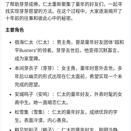
了帮助芽芽成佛，仁太重新聚集了童年的好友们，一起寻
找实现芽芽愿望的方法。在这个过程中，大家逐渐揭开了
十年前的往事和彼此心中的秘密。
主要角色
宿海仁太（仁太）：男主角，曾是童年好友团体“超和
平Busters”的领者。芽芽去世后，他变得沉默寡言，
成为家里蹲。
本间芽衣子（芽芽）：女主角，童年时意外去世。多
年后以幽灵的形式出现在仁太面前，希望实现一个未
完成的愿望。
安城鸣子（安鸣）：仁太的童年好友，外表时髦的女
高中生。她一直暗恋仁太。
松雪集（雪集）：仁太的童年好友，成绩优异的学
生。表面冷漠，内心善良。
鹤见知利子（鹤子）：仁太的童年好友，聪明冷静，