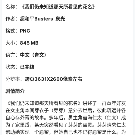
名称：
《我们仍未知道那天所看见的花名》
作者：
超和平Busters 泉光
格式：
PNG
大小：
845 MB
语言：
中文（青文）
状态：
已完结
分辨率：
跨页3631X2600像素左右
剧情简介
《我们仍未知道那天所看见的花名》讲述了一群童年好友
在女主角本间芽衣子（芽芽）意外去世后，彼此疏远并各
自心存芥蒂的故事。多年后，男主角宿海仁太（仁太）成
为了家里蹲，某天突然看见了芽芽的幽灵。芽芽请求仁太
帮助她实现一个愿望，但她自己也不记得愿望是什么。为