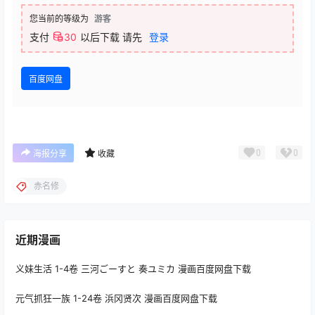
您当前的等级为
游客
支付
30
以后下载
请先
登录
百度网盘
0
0
海报分享
收藏
赤名修
近期漫画
义妹生活 1-4卷 三河ごーすと 奏ユミカ 漫画百度网盘下载
元气抓狂一族 1-24卷 浜冈贤次 漫画百度网盘下载