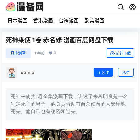
日本漫画
香港漫画
台湾漫画
欧美漫画
死神来使 1卷 赤名修 漫画百度网盘下载
0
日本漫画
1 年前
前往下载
comic
关注
私信
死神来使共1卷全集漫画下载，讲述了来岛明良是一名
判定死亡的男子，他负责帮助有自杀倾向的人安详地
死去。他自己也有秘密和过去。