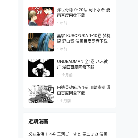
浮世奇缘 0-20话 河下水希 漫
画百度网盘下载
1 年前
黑冢 KUROZUKA 1-10卷 梦枕
貘 野口贤 漫画百度网盘下载
1 年前
UNDEADMAN 全1卷 八木教
广 漫画百度网盘下载
11 个月前
内裤英雄麻乃 1卷 川崎贵孝 漫
画百度网盘下载
1 个月前
近期漫画
义妹生活 1-4卷 三河ごーすと 奏ユミカ 漫画