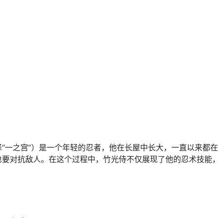
“一之宫”）是一个年轻的忍者，他在长屋中长大，一直以来都
也要对抗敌人。在这个过程中，竹光侍不仅展现了他的忍术技能