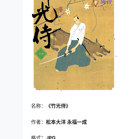
名称：
《竹光侍》
作者：
松本大洋 永福一成
格式
：JPG