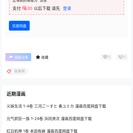
您当前的等级为
游客
支付
30
以后下载
请先
登录
百度网盘
0
0
海报分享
收藏
森美咲
近期漫画
义妹生活 1-4卷 三河ごーすと 奏ユミカ 漫画百度网盘下载
元气抓狂一族 1-24卷 浜冈贤次 漫画百度网盘下载
红白机神 1卷 本田有麻 漫画百度网盘下载