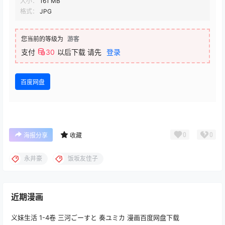
大小：
161 MB
格式：
JPG
您当前的等级为
游客
支付
30
以后下载
请先
登录
百度网盘
0
0
海报分享
收藏
永井豪
饭坂友佳子
近期漫画
义妹生活 1-4卷 三河ごーすと 奏ユミカ 漫画百度网盘下载