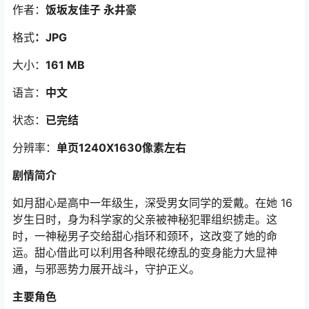
作者：
饭坂友佳子 永井豪
格式
：JPG
大小：
161 MB
语言：
中文
状态：
已完结
分辨率：
单页1240X1630像素左右
剧情简介
如月甜心是高中一年级生，深受男女同学的爱戴。在她 16
岁生日时，身为科学家的父亲被神秘犯罪组织掳走。这
时，一神秘男子交给甜心指环和颈环，这改变了她的命
运。甜心借此可以利用各种眼花缭乱的变身能力大显神
通，与邪恶势力展开战斗，守护正义。
主要角色