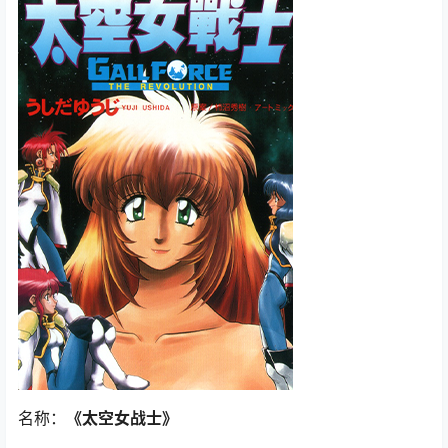
名称：
《太空女战士》