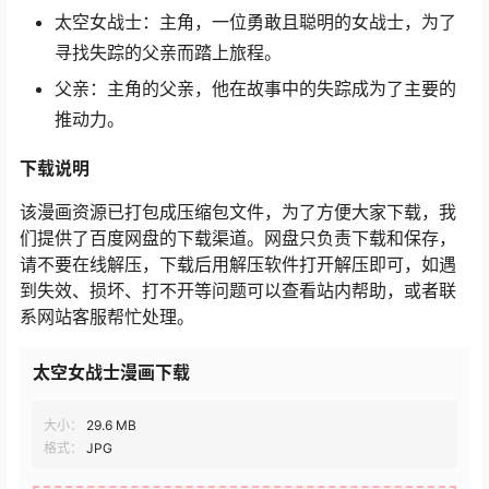
太空女战士：主角，一位勇敢且聪明的女战士，为了
寻找失踪的父亲而踏上旅程。
父亲：主角的父亲，他在故事中的失踪成为了主要的
推动力。
下载说明
该漫画资源已打包成压缩包文件，为了方便大家下载，我
们提供了百度网盘的下载渠道。网盘只负责下载和保存，
请不要在线解压，下载后用解压软件打开解压即可，如遇
到失效、损坏、打不开等问题可以查看站内帮助，或者联
系网站客服帮忙处理。
太空女战士漫画下载
大小：
29.6 MB
格式：
JPG