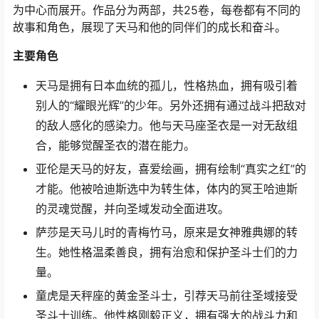
为中心而展开。作品分为两部，共25卷，每卷都有不同的
故事和角色，展现了天马和他的同伴们的成长和奋斗。
主要角色
天马是拥有日本血统的孤儿，性格热血，拥有吸引着
别人的“耀眼光辉”的少年。另外还拥有通过战斗把敌对
的敌人感化的感染力。他与天马座圣衣是一对无敌组
合，能够觉醒圣衣的潜在能力。
亚伦是天马的好友，喜爱绘画，拥有绘制“真实之红”的
才能。他被哈迪斯选中为转生体，体内的冥王哈迪斯
的灵魂觉醒，并向圣域发动全面进攻。
萨莎是天马儿时的青梅竹马，原来是女神雅典娜的转
生。她性格温柔善良，拥有治愈和保护圣斗士们的力
量。
童虎是天秤座的黄金圣斗士，引荐天马前往圣域接受
圣斗士训练。他性格刚毅正义，拥有强大的战斗力和