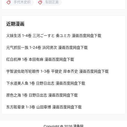
手代木史织
车田正美
近期漫画
义妹生活 1-4卷 三河ごーすと 奏ユミカ 漫画百度网盘下载
元气抓狂一族 1-24卷 浜冈贤次 漫画百度网盘下载
红白机神 1卷 本田有麻 漫画百度网盘下载
宇智波佐助写轮眼传 1-3卷 平健史 岸本齐史 漫画百度网盘下载
下水道美人鱼 1卷 日野日出志 漫画百度网盘下载
原色之海 1卷 日野日出志 漫画百度网盘下载
东方眩晕录 1-3卷 山田章博 漫画百度网盘下载
Copyright © 2026
漫备网