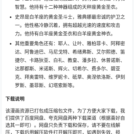
智慧。他持有十二种神器组成的天秤座黄金圣衣。
史昂是白羊座的黄金圣斗士，雅典娜最忠诚的护卫之
一。他性格冷静沉着，拥有超越光速的速度和攻击
力。他持有白羊座黄金圣衣和白羊座黄金神衣。
其他重要角色还有：耶人、让叶、雅柏菲卡、阿释密
达、阿鲁迪巴、马尼戈特、希绪弗斯、艾尔熙德、笛
捷尔、卡路狄亚、白礼、教皇、潘多拉、休普诺斯、
达那都斯、米诺斯、辉火、切希尔、费多尔、碧亚
克、拜奥雷特、维罗妮卡、砥草、奥涅依洛斯、伊刻
罗斯、墨菲斯、幻塔索斯等。
下载说明
该漫画资源已打包成压缩包文件，为了方便大家下载，我
们提供了百度网盘、夸克网盘两种下载渠道（根据喜好自
选其一即可）。网盘只负责下载和保存，请不要在线解
压，下载后用解压软件打开解压即可，如遇到失效、损