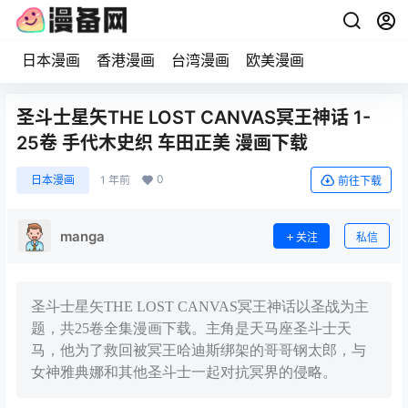
日本漫画
香港漫画
台湾漫画
欧美漫画
圣斗士星矢THE LOST CANVAS冥王神话 1-
25卷 手代木史织 车田正美 漫画下载
0
日本漫画
1 年前
前往下载
manga
关注
私信
圣斗士星矢THE LOST CANVAS冥王神话以圣战为主
题，共25卷全集漫画下载。主角是天马座圣斗士天
马，他为了救回被冥王哈迪斯绑架的哥哥钢太郎，与
女神雅典娜和其他圣斗士一起对抗冥界的侵略。