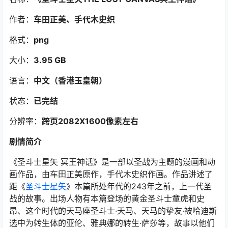
作者：
车田正美、手代木史织
格式：
png
大小：
3.95 GB
语言：
中文（香港玉皇朝）
状态：
已完结
分辨率：
跨页2082X1600像素左右
剧情简介
《圣斗士星矢 冥王神话》是一部以圣战为主题的漫画和动
画作品，由车田正美原作，手代木史织作画。作品讲述了
距《
圣斗士星矢
》本篇所处年代的243年之前，上一代圣
战的故事。出场人物有本篇登场的黄金圣斗士童虎和史
昂、这个时代的天马座圣斗士·天马、天马的挚友·被哈迪斯
选中为转生体的亚伦、雅典娜的转生·萨莎等，故事以他们