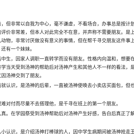
秀，但非常以自我为中心，毫不谦虚，不看场合，办事总是按计
的评价非常差，但本人对此完全不在意，并声称不需要朋友。是
乳动物，非常讨厌做没有意义的事情，但在帮千寻交朋友这件事
，还有一个妹妹。
高中生，因家人调职一直转学而没有朋友。性格内向温和，想要
转学当天受到汤神的帮助后对汤神产生和其他人不一样的看法，
又因汤神交到了朋友。
前就认识，是汤神的后辈，一直被汤神使唤去小卖店买面包，但
很难对付而尽量不去搭理他，是千寻在班上的第一个朋友。
认真。在学园祭受到汤神帮助后对汤神产生好感，告白后真正了
从小认识，是介绍汤神打棒球的人，因中学生病期间被汤神抢走