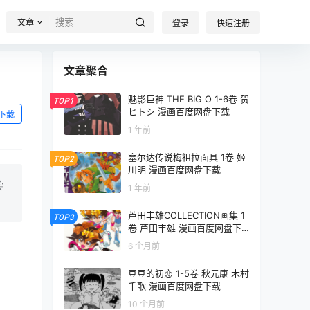
文章
登录
快速注册
文章聚合
魅影巨神 THE BIG O 1-6卷 贺
TOP1
ヒトシ 漫画百度网盘下载
下载
1 年前
塞尔达传说梅祖拉面具 1卷 姬
TOP2
川明 漫画百度网盘下载
尝
1 年前
芦田丰雄COLLECTION画集 1
TOP3
卷 芦田丰雄 漫画百度网盘下
载
6 个月前
豆豆的初恋 1-5卷 秋元康 木村
千歌 漫画百度网盘下载
10 个月前