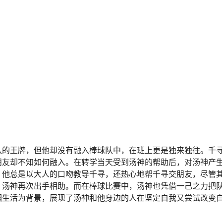
队的王牌，但他却没有融入棒球队中，在班上更是独来独往。千
朋友却不知如何融入。在转学当天受到汤神的帮助后，对汤神产
，他总是以大人的口吻教导千寻，还热心地帮千寻交朋友，尽管
，汤神再次出手相助。而在棒球比赛中，汤神也凭借一己之力把
园生活为背景，展现了汤神和他身边的人在坚定自我又尝试改变