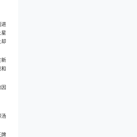
划进
上星
上却
在新
是和
也因
解汤
王牌