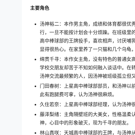
主要角色
汤神裕二：本作男主角，成绩和体育都很优
行，一旦不能按计划会十分烦躁。在班级里
高中棒球部的王牌投手，喜欢相声，讨厌哺
显得很热心。在家里养了一只猫和几个乌龟
绵贯千寻：本作女主角，没有特色的普通女
学校交朋友却苦于不知如何融入谈话中。在
汤神交流最频繁的人，因汤神被班级孤立但
门田春树：上星高中棒球部部员，和汤神以
此有跑腿费可拿，认为汤神很麻烦。
久住若奈：上星高中棒球部经理，认为汤神
藤泽梨绪：主角隔壁班的大美女，性格温柔
神，心目中的形象破灭，现为千寻的朋友。
林山真咲：天城高中棒球部的王牌，与汤神