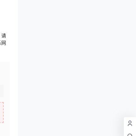
，请
系网