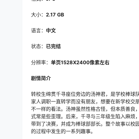
大小：
2.17 GB
语言：
中文
状态：
已完结
分辨率：
单页1528X2400像素左右
剧情简介
转校生绵贯千寻座位旁边的汤神君，是学校棒球
家人调职一直转学而没有朋友，想要在新学校交
不一样的看法。汤神虽然性格古怪，但本质善良
式常是些歪理。后来，千寻与三年级生陷入麻烦
带到了决赛，并成为棒球部部长。整个故事以校
的过程中发生的一系列趣事。