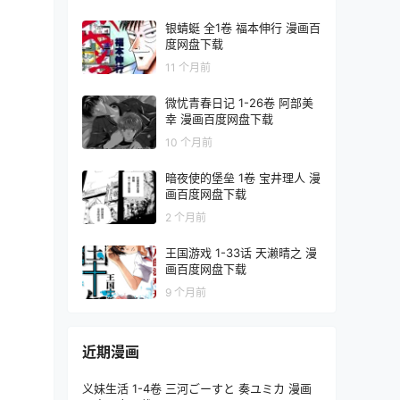
银蜻蜓 全1卷 福本伸行 漫画百
度网盘下载
11 个月前
微忧青春日记 1-26卷 阿部美
幸 漫画百度网盘下载
10 个月前
暗夜使的堡垒 1卷 宝井理人 漫
画百度网盘下载
2 个月前
王国游戏 1-33话 天濑晴之 漫
画百度网盘下载
9 个月前
近期漫画
义妹生活 1-4卷 三河ごーすと 奏ユミカ 漫画