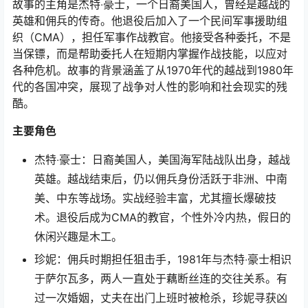
故事的主角是杰特‧豪士，一个日裔美国人，曾经是越战的
英雄和佣兵的传奇。他退役后加入了一个民间军事援助组
织（CMA），担任军事作战教官。他接受各种委托，不是
当保镖，而是帮助委托人在短期内掌握作战技能，以应对
各种危机。故事的背景涵盖了从1970年代的越战到1980年
代的各国冲突，展现了战争对人性的影响和社会现实的残
酷。
主要角色
杰特‧豪士：日裔美国人，美国海军陆战队出身，越战
英雄。越战结束后，仍以佣兵身份活跃于非洲、中南
美、中东等战场。实战经验丰富，尤其擅长爆破技
术。退役后成为CMA的教官，个性外冷内热，假日的
休闲兴趣是木工。
珍妮：佣兵时期担任狙击手，1981年与杰特‧豪士相识
于萨尔瓦多，两人一直处于藕断丝连的交往关系。有
过一次婚姻，丈夫在出门上班时被枪杀，珍妮寻获凶