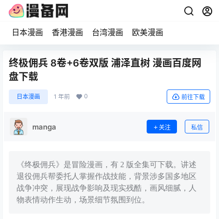
日本漫画
香港漫画
台湾漫画
欧美漫画
终极佣兵 8卷+6卷双版 浦泽直树 漫画百度网
盘下载
0
日本漫画
1 年前
前往下载
manga
关注
私信
《终极佣兵》是冒险漫画，有 2 版全集可下载。讲述
退役佣兵帮委托人掌握作战技能，背景涉多国多地区
战争冲突，展现战争影响及现实残酷，画风细腻，人
物表情动作生动，场景细节氛围到位。