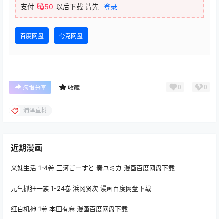
支付
50
以后下载
请先
登录
百度网盘
夸克网盘
0
0
海报分享
收藏
浦泽直树
近期漫画
义妹生活 1-4卷 三河ごーすと 奏ユミカ 漫画百度网盘下载
元气抓狂一族 1-24卷 浜冈贤次 漫画百度网盘下载
红白机神 1卷 本田有麻 漫画百度网盘下载