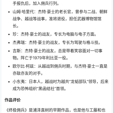
手报仇后，加入佣兵行列。
山姆‧哈里代：杰特‧豪士的老长官，曾参与二战、朝鲜
战争、越战等战事，准将退役，担任武器博物馆馆
长。
珍：杰特‧豪士的战友，专长为电脑与电子方面。
杰弗瑞：杰特‧豪士的战友，专长为驾驶与格斗技。
吉斯：杰特‧豪士的战友，总是带着笑容面对一切事
物。阵亡于1979年利比亚一役。
欧尔比‧柯兹：从越战到佣兵时期，与杰特‧豪士一直是
亦敌亦友的对手。
小东夷：日本人，越战时为越共“龙韬部队”领导，后来
成为恐怖组织“黑函结社”首领。
作品评价
《终极佣兵》是浦泽直树的早期作品，也是他与工藤和也