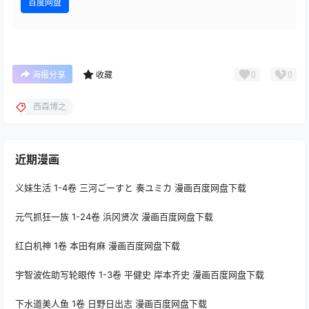
百度网盘
0
0
海报分享
收藏
西森博之
近期漫画
义妹生活 1-4卷 三河ごーすと 奏ユミカ 漫画百度网盘下载
元气抓狂一族 1-24卷 浜冈贤次 漫画百度网盘下载
红白机神 1卷 本田有麻 漫画百度网盘下载
宇智波佐助写轮眼传 1-3卷 平健史 岸本齐史 漫画百度网盘下载
下水道美人鱼 1卷 日野日出志 漫画百度网盘下载