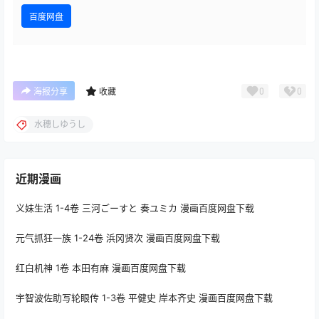
百度网盘
0
0
海报分享
收藏
水穗しゆうし
近期漫画
义妹生活 1-4卷 三河ごーすと 奏ユミカ 漫画百度网盘下载
元气抓狂一族 1-24卷 浜冈贤次 漫画百度网盘下载
红白机神 1卷 本田有麻 漫画百度网盘下载
宇智波佐助写轮眼传 1-3卷 平健史 岸本齐史 漫画百度网盘下载