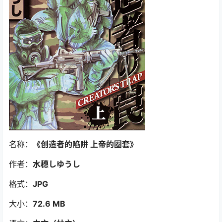
名称：
《创造者的陷阱 上帝的圈套
》
作者：
水穗しゆうし
格式：
JPG
大小：
72.6 MB