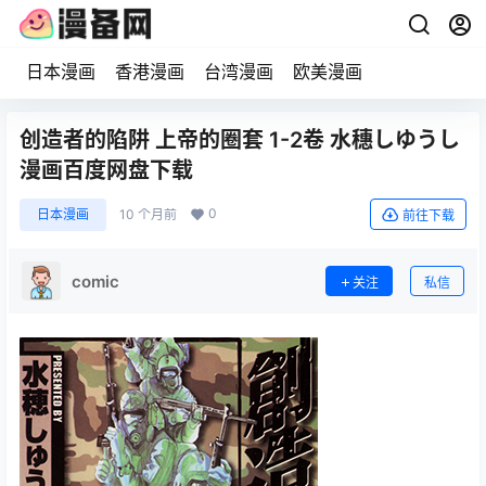
日本漫画
香港漫画
台湾漫画
欧美漫画
创造者的陷阱 上帝的圈套 1-2卷 水穗しゆうし
漫画百度网盘下载
0
日本漫画
10 个月前
前往下载
comic
关注
私信