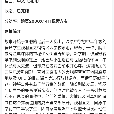
语言：
中文（角川
）
状态：
已完结
分辨率：
跨页2000X1411像素左右
剧情简介
故事开始于暑假的最后一天晚上，园原中学初中二年级的
普通学生浅羽直之悄悄潜入学校泳池，邂逅了一位手腕上
嵌有金属球体的神秘少女伊里野加奈。新学期，伊里野转
学来到浅羽的班上，她因从小生活在与世隔绝的环境，不
擅长与人交流，但却只在浅羽面前敞开心扉。浅羽所属的
园原电波新闻部一直对园原市内的大规模空军基地园原基
地以及 UFO 的目击谣言等进行取材调查，而伊里野似乎与
这些神秘事件有着千丝万缕的联系。随着剧情发展，浅羽
与伊里野的关系逐渐亲密，但同时也被卷入了一系列危险
和不可思议的事件中，他们的爱情、友情以及对真相的追
寻在这个充满谜团的夏天里交织展开。浅羽直之：园原中
学初中二年级学生，因自家是理发店所以擅长理发。他性