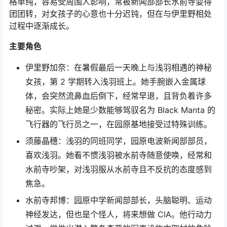
格单纯，容易受周围人影响，常被新闻部部长水前寺耍得
团团转，对女孩子的心意也十分迟钝，但在与伊里野相处
过程中逐渐成长。
主要角色
伊里野加奈：在暑假最后一天晚上与浅羽相遇的神秘
女孩，第 2 学期转入浅羽班上。她手腕嵌入金属球
体，会突然流鼻血后倒下，经常早退，且背负着许多
秘密。实际上她是少数能够驾驭名为 Black Manta 的
飞行器的飞行员之一，在园原基地接受过特殊训练。
须藤晶穗：浅羽的同班同学，园原电波新闻部部员，
喜欢浅羽。她看不惯浅羽被水前寺随意使唤，经常和
水前寺吵架，对浅羽服从水前寺且不反抗的态度感到
焦急。
水前寺邦博：园原中学新闻部部长，头脑聪明、运动
神经发达，但也是个怪人，将来想做 CIA。他行动力