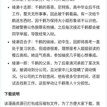
绫濑十志郎：千鹤的哥哥，尼特族，高中毕业后不找
工作，整天无所事事，因此被千鹤看扁。有一次给千
鹤送东西时，因千鹤为保持大小姐形象说不认识他，
而被警察以色狼罪名拘捕，之后每次接近千鹤都会被
同学举报，导致经常入狱。
绫濑百合子：千鹤的妹妹，初中生，因即将高考一直
处于复习状态，但成绩很差，理想是考入姐姐就读的
樱丘高校。她运气奇高，参加抽奖几乎能心想事成。
绫濑一郎：千鹤的父亲，为了后辈清河承担了某次失
误，被调动到分公司，且对家中儿女隐瞒了调动情
况。分公司的工作较悠闲，他有很多空余时间，还尝
试去找新工作，这些举动让千鹤等人十分担忧。
下载说明
该漫画资源已打包成压缩包文件，为了方便大家下载，我