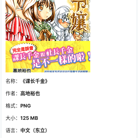
名称：
《课长千金
》
作者：
高地裕也
格式：
PNG
大小：
125 MB
语言：
中文（东立
）