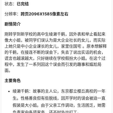
状态：
已完结
分辨率：
跨页2096X1585像素左右
剧情简介
刚转学到新学校的高中生绫濑千鹤，因外表和举止看起来
像大小姐，被同学们误认为是大企业社长的女儿，而实际
上她只是中小企业课长的女儿，家里住国宅 。原本想解释
的千鹤，在接连不断的误会下，失去了说出实话的机会，
谎言也越滚越大，只好继续在学校假扮大小姐。在这个过
程中，发生了一系列因这个误会而引发的趣事和尴尬局
面。
主要角色
绫濑千鹤：故事的主人公，东京都立樱丘高校的一年
生。性格善良但有些脱线，因开学时的误会被迫一直
假装是大小姐。由于父亲工作调动，生活困乏，她需
负责家中各项家务，还不时外出打工。