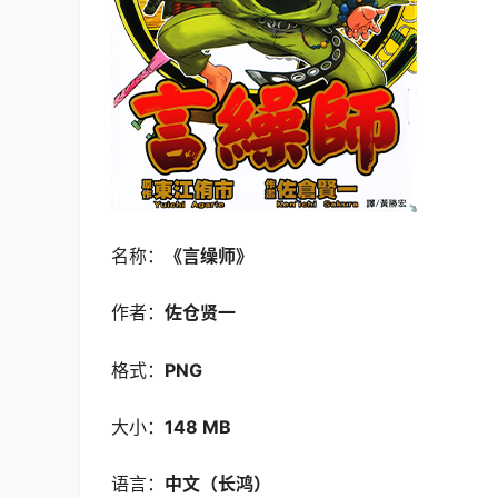
名称：
《言缲师
》
作者：
佐仓贤一
格式：
PNG
大小：
148 MB
语言：
中文（长鸿
）