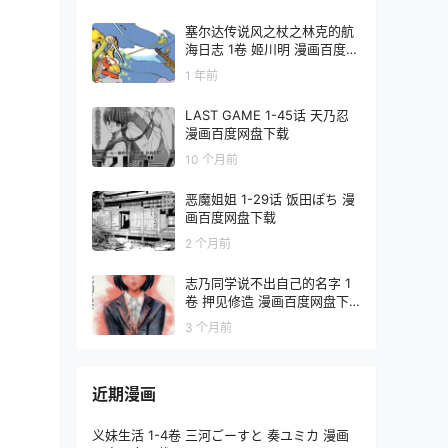
塞尔达传说风之杖之林克的航
海日志 1卷 姬川明 漫画百度网
盘下载
1 年前
LAST GAME 1-45话 天乃忍
漫画百度网盘下载
10 个月前
恶魔姐姐 1-29话 饭田ぽち 漫
画百度网盘下载
2 个月前
志乃同学说不出自己的名字 1
卷 押见修造 漫画百度网盘下
载
3 个月前
近期漫画
义妹生活 1-4卷 三河ごーすと 奏ユミカ 漫画