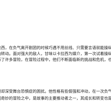
拉西，在负气离开剧团的时候巧遇不用丝线、只需要言语就能操
始转动。面对强大的敌人，甘味以卡拉西为媒介，第一次试着操
历了许多冒险，在冒险过程中，他们不断面临新的挑战和危机，
。
但却深受舞台恐惧症的困扰。他性格有些倔强和冲动，在一次负
列奇妙的冒险之中，是故事的主要推动者之一，其成长和转变也