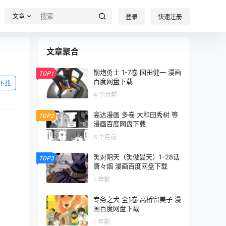
文章
登录
快速注册
文章聚合
钢炮勇士 1-7卷 园田健一 漫画
TOP1
百度网盘下载
下载
4 个月前
高达漫画 多卷 大和田秀树 等
TOP2
漫画百度网盘下载
6 个月前
笑对阴天（笑傲昙天）1-28话
TOP3
唐々烟 漫画百度网盘下载
1 年前
专务之犬 全1卷 高桥留美子 漫
画百度网盘下载
1 年前