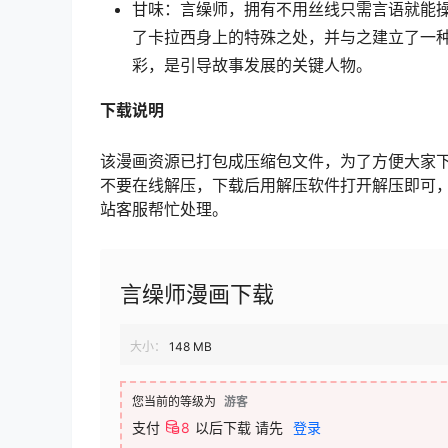
甘味：言缲师，拥有不用丝线只需言语就能
了卡拉西身上的特殊之处，并与之建立了一
彩，是引导故事发展的关键人物。
下载说明
该漫画资源已打包成压缩包文件，为了方便大家
不要在线解压，下载后用解压软件打开解压即可
站客服帮忙处理。
言缲师漫画下载
大小：
148 MB
您当前的等级为
游客
支付
8
以后下载
请先
登录