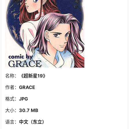
名称：
《超新星19
》
作者：
GRACE
格式：
JPG
大小：
30.7 MB
语言：
中文（东立
）