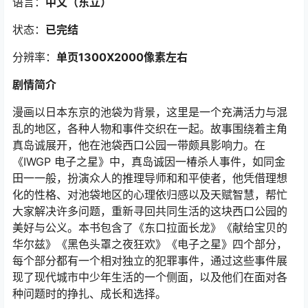
语言：
中文（东立
）
状态：
已完结
分辨率：
单页1300X2000像素左右
剧情简介
漫画以日本东京的池袋为背景，这里是一个充满活力与混
乱的地区，各种人物和事件交织在一起。故事围绕着主角
真岛诚展开，他在池袋西口公园一带颇具影响力。在
《IWGP 电子之星》中，真岛诚因一椿杀人事件，如同金
田一一般，扮演众人的推理导师和和平使者，他凭借理想
化的性格、对池袋地区的心理依归感以及天赋智慧，帮忙
大家解决许多问题，重新寻回共同生活的这块西口公园的
美好与公义。本书包含了《东口拉面长龙》《献给宝贝的
华尔兹》《黑色头罩之夜狂欢》《电子之星》四个部分，
每个部分都有一个相对独立的犯罪事件，通过这些事件展
现了现代城市中少年生活的一个侧面，以及他们在面对各
种问题时的挣扎、成长和选择。