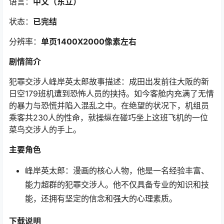
语言：
中文（东立
）
状态：
已完结
分辨率：
单页1400X2000像素左右
剧情简介
犯罪交涉人峰岸英太郎故事描述：成田出发前往大阪的新
日空179班机遭到恐怖人员的挟持。如今客舱内充满了无情
的暴力与恐慌并陷入混乱之中。在绝望的状况下，机组员
乘客共230人的性命，就操纵在碰巧坐上这班飞机的一位
菜鸟交涉人的手上。
主要角色
峰岸英太郎：漫画的核心人物，他是一名经验丰富、
能力超群的犯罪交涉人。他不仅具备专业的知识和技
能，还拥有坚定的信念和强大的心理素质。
下载说明