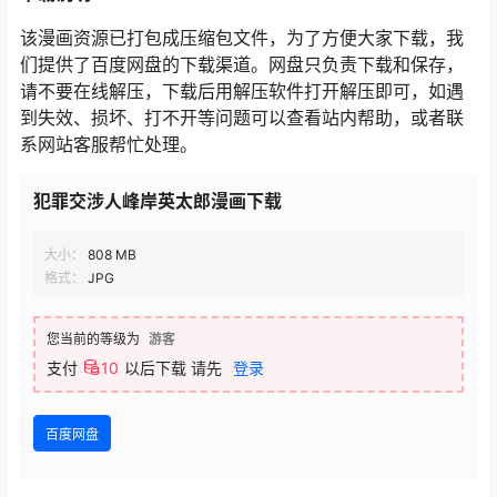
该漫画资源已打包成压缩包文件，为了方便大家下载，我
们提供了百度网盘的下载渠道。网盘只负责下载和保存，
请不要在线解压，下载后用解压软件打开解压即可，如遇
到失效、损坏、打不开等问题可以查看站内帮助，或者联
系网站客服帮忙处理。
犯罪交涉人峰岸英太郎漫画下载
大小：
808 MB
格式：
JPG
您当前的等级为
游客
支付
10
以后下载
请先
登录
百度网盘