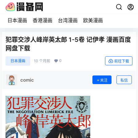
日本漫画
香港漫画
台湾漫画
欧美漫画
犯罪交涉人峰岸英太郎 1-5卷 记伊孝 漫画百度
网盘下载
0
日本漫画
10 个月前
前往下载
comic
关注
私信