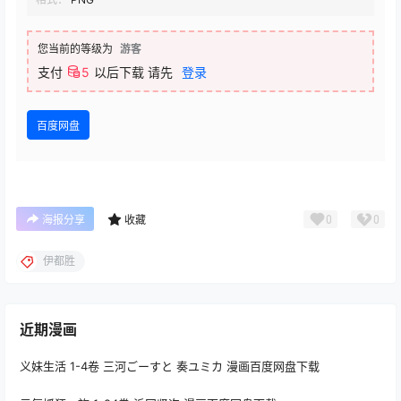
您当前的等级为
游客
支付
5
以后下载
请先
登录
百度网盘
0
0
海报分享
收藏
伊都胜
近期漫画
义妹生活 1-4卷 三河ごーすと 奏ユミカ 漫画百度网盘下载