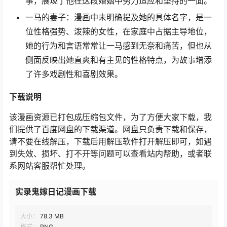
事，展现了他在这段婚姻中努力适应和坚持的一面。
一马的妻子：漫画中未明确提及她的具体名字，是一
位性格强势、泼辣的女性，在家庭中占据主导地位，
她的行为和言语常常让一马感到无奈和痛苦，但也从
侧面反映出她直爽和有主见的性格特点，为故事增添
了许多戏剧性和喜剧效果。
下载说明
该漫画资源已打包成压缩包文件，为了方便大家下载，我
们提供了百度网盘的下载渠道。网盘只负责下载和保存，
请不要在线解压，下载后用解压软件打开解压即可，如遇
到失效、损坏、打不开等问题可以查看站内帮助，或者联
系网站客服帮忙处理。
实录鬼嫁日记漫画下载
大小：
78.3 MB
格式：
PNG