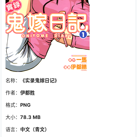
名称：
《实录鬼嫁日记
》
作者：
伊都胜
格式：
PNG
大小：
78.3 MB
语言：
中文（青文
）