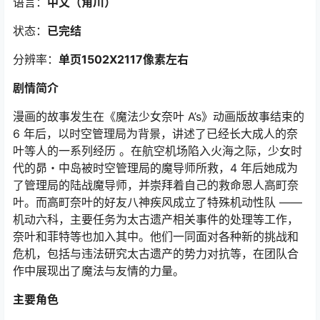
语言：
中文（角川
）
状态：
已完结
分辨率：
单页1502X2117像素左右
剧情简介
漫画的故事发生在《魔法少女奈叶 A’s》动画版故事结束的
6 年后，以时空管理局为背景，讲述了已经长大成人的奈
叶等人的一系列经历 。在航空机场陷入火海之际，少女时
代的昴・中岛被时空管理局的魔导师所救，4 年后她成为
了管理局的陆战魔导师，并崇拜着自己的救命恩人高町奈
叶。而高町奈叶的好友八神疾风成立了特殊机动性队 ——
机动六科，主要任务为太古遗产相关事件的处理等工作，
奈叶和菲特等也加入其中。他们一同面对各种新的挑战和
危机，包括与违法研究太古遗产的势力对抗等，在团队合
作中展现出了魔法与友情的力量。
主要角色