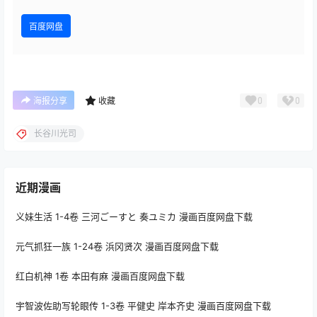
百度网盘
0
0
海报分享
收藏
长谷川光司
近期漫画
义妹生活 1-4卷 三河ごーすと 奏ユミカ 漫画百度网盘下载
元气抓狂一族 1-24卷 浜冈贤次 漫画百度网盘下载
红白机神 1卷 本田有麻 漫画百度网盘下载
宇智波佐助写轮眼传 1-3卷 平健史 岸本齐史 漫画百度网盘下载