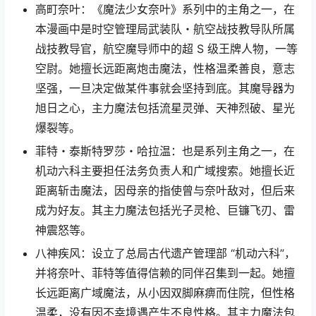
高町奈叶：《魔法少女奈叶》系列中的主角之一，在
本漫画中是时空管理局武装队・航空战技教导队所属
战技教导官，航空魔导师中的超 S 级王牌人物，一等
空尉。她擅长远距离炮击魔法，性格温柔善良，意志
坚强，一旦决定做某件事就会坚持到底。其魔导器为
旭日之心，主力魔法包括流星灵弹、天神烈破、星光
爆裂等。
菲特・泰斯特罗莎・哈拉温：也是系列主角之一，在
机动六科主要担任法务负责人和广域搜索。她擅长近
距离斩击魔法，因母亲的指使曾与奈叶敌对，但后来
成为好友。其主力魔法包括光子灵枪、巨镰飞刃、雷
神震怒等。
八神疾风：设立了总局古代遗产管理部 “机动六科”，
并将奈叶、菲特等值得信赖的同伴召集到一起。她擅
长远距离广域魔法，从小因双脚麻痹而住院，但性格
温柔，没有因不幸境遇产生不良性格。其主力魔法包