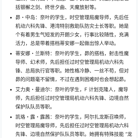
括银檞之剑、终世夕曲、天魔放射等。
昴・中岛：奈叶的学生，时空管理局魔导师，先后任
机动六科先锋、港湾特别救助队防灾士长等职。她是
个有着男生气短发的开朗少女，行事比较随性，充满
活力，总是带着搭档蒂安娜一起做出惊人举动。
蒂安娜・兰斯特：奈叶的学生，昴的搭档，射击性魔
导师、幻术师，先后担任过时空管理局机动六科先
锋、总局执行官等职。她性格冷静、一丝不苟，但对
昴的问题毫不留情，不过在遇到困难时也会想起昴。
艾力奥・曼迪尔：奈叶的学生，F 计划克隆人，魔导
师，先后担任过时空管理局机动六科先锋、边境自然
保护队队员等职。
凯珞・露・露茜：奈叶的学生，阿尔扎龙斯召唤师，
时空管理局魔导师，先后担任过时空管理局机动六科
先锋、边境自然保护队队员等职。她拥有特殊技能 “龙