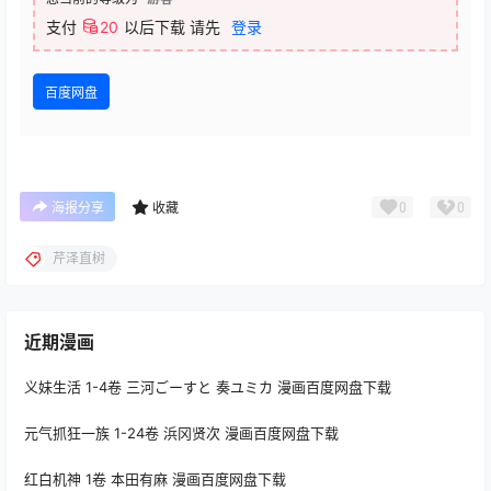
支付
20
以后下载
请先
登录
百度网盘
0
0
海报分享
收藏
芹泽直树
近期漫画
义妹生活 1-4卷 三河ごーすと 奏ユミカ 漫画百度网盘下载
元气抓狂一族 1-24卷 浜冈贤次 漫画百度网盘下载
红白机神 1卷 本田有麻 漫画百度网盘下载