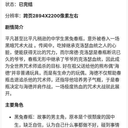
状态：
已完结
分辨率：
跨页2894X2200像素左右
剧情简介
平凡甚至比平凡稍逊的中学生黑兔春瓶，意外被卷入一场
黑暗咒术大战 。传闻中，吃掉继承克洛瑟血统之人的心
脏，便能获得无比的咒力，而尔席德·克洛瑟是春瓶断讯已
久的爷爷，春瓶无形中继承了爷爷的克洛瑟血统，因此成
为全世界咒术师追杀的目标. 好在祖父送给他的熊布偶“海
德”并非普通玩具，而是有生命力的玩偶，海德不仅帮助春
瓶击退追杀他的咒术师，还指导他培养男子气概，于是春
瓶决定与海德并肩作战，一场极度热血的咒术大战就此展
开。
主要角色
黑兔春瓶：故事的男主角，原本是个很颓废的国中
生，缺乏自信，认为自己什么事都做不好，碰到事情