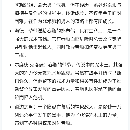
就想逃避，毫无男子气概。但在经历一系列追杀和与
海德并肩作战的过程中，逐渐成长，不仅学会了面对
困难，在作为咒术师和男人的道路上都有所成长。
海德：爷爷送给春瓶的熊布偶，具有生命力，是一个
强大的咒术布偶。它在春瓶面临危险时总会及时觉醒
并帮助他击退敌人，同时教导春瓶如何变得更有男子
气概。
尔席德·克洛瑟：春瓶的爷爷，传说中的咒术王，其强
大的咒力令无数咒术师觊觎。虽然在故事开始时已断
讯许久，但他留下的咒术力量和相关事件却成为了推
动整个故事发展的重要因素，春瓶也因继承了他的血
统而陷入危机。
窗边之男：一个隐藏在幕后的神秘敌人，是促使一系
列追杀事件发生的黑手，他为了获得咒术王的力量，
策划了各种阴谋来对付春瓶。