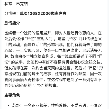
状态：
已完结
分辨率：
单页1368X2006像素左右
剧情简介
围绕着一个独特的设定展开，即对人世还有依恋的人，在
死后会化作 “尸忆” 重返人间 。这些 “尸忆” 并非传统意义
上的鬼魂，而是以活尸的形态出现，他们有着尚未了却的
心愿，一旦实现心愿，便会一口气加速腐化，最后消失无
踪. 故事由多个独立篇章构成，每个篇章都讲述了不同 “尸
忆” 的故事，比如其中有好不容易有机会和心仪女孩交往，
但女孩却在第一次约会当天爽约且过世，随后以 “尸忆” 形
态出现在门前的峰田的故事；还有苏舒作为邮差，因一次
管闲事而陷入奇怪事件，在这过程中遇到了一系列有着不
同经历和心愿的 “尸忆” 的故事。
主要角色
苏舒：一名职业邮差，性格冷静，不爱言语，不喜欢