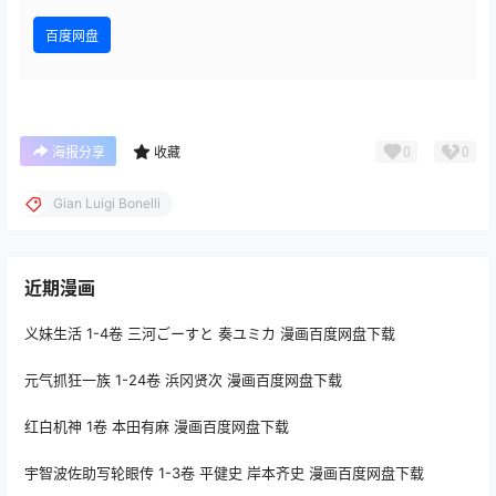
百度网盘
0
0
海报分享
收藏
Gian Luigi Bonelli
近期漫画
义妹生活 1-4卷 三河ごーすと 奏ユミカ 漫画百度网盘下载
元气抓狂一族 1-24卷 浜冈贤次 漫画百度网盘下载
红白机神 1卷 本田有麻 漫画百度网盘下载
宇智波佐助写轮眼传 1-3卷 平健史 岸本齐史 漫画百度网盘下载