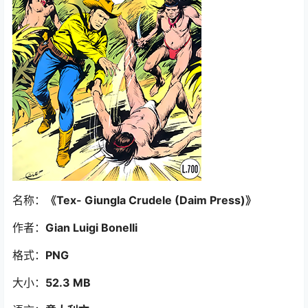
名称：
《Tex- Giungla Crudele (Daim Press)
》
作者：
Gian Luigi Bonelli
格式：
PNG
大小：
52.3 MB