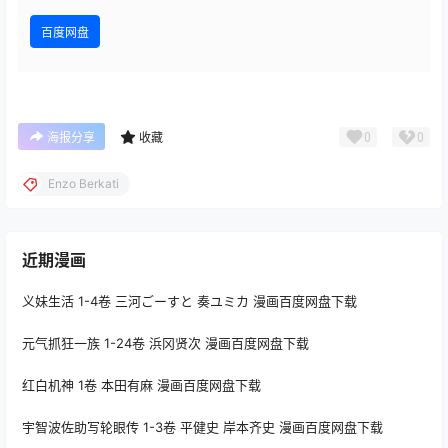
百度网盘
0
0
海报分享
收藏
Enzo Berkati
近期漫画
义妹生活 1-4卷 三河ごーすと 奏ユミカ 漫画百度网盘下载
元气抓狂一族 1-24卷 浜冈贤次 漫画百度网盘下载
红白机神 1卷 本田有麻 漫画百度网盘下载
宇智波佐助写轮眼传 1-3卷 平健史 岸本齐史 漫画百度网盘下载