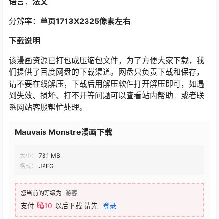
语言：
法文
分辨率：
单页1713X2325像素左右
下载说明
该漫画资源已打包成压缩包文件，为了方便大家下载，我
们提供了百度网盘的下载渠道。网盘只负责下载和保存，
请不要在线解压，下载后用解压软件打开解压即可，如遇
到失效、损坏、打不开等问题可以查看站内帮助，或者联
系网站客服帮忙处理。
Mauvais Monstre漫画下载
大小：
78.1 MB
格式：
JPEG
您当前的等级为
游客
支付
10
以后下载
请先
登录