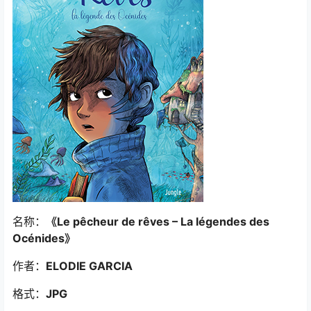
名称：
《Le pêcheur de rêves – La légendes des
Océnides
》
作者：
ELODIE GARCIA
格式：
JPG