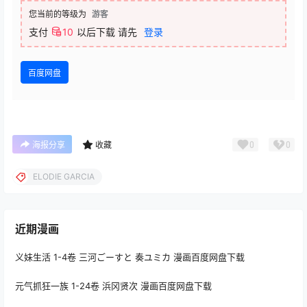
您当前的等级为
游客
支付
10
以后下载
请先
登录
百度网盘
0
0
海报分享
收藏
ELODIE GARCIA
近期漫画
义妹生活 1-4卷 三河ごーすと 奏ユミカ 漫画百度网盘下载
元气抓狂一族 1-24卷 浜冈贤次 漫画百度网盘下载