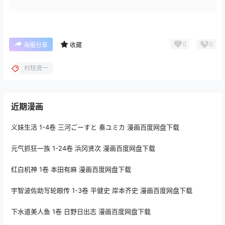
0
0
海报分享
收藏
村枝贤一
近期漫画
义妹生活 1-4卷 三河ごーすと 奏ユミカ 漫画百度网盘下载
元气抓狂一族 1-24卷 浜冈贤次 漫画百度网盘下载
红白机神 1卷 本田有麻 漫画百度网盘下载
宇智波佐助写轮眼传 1-3卷 平健史 岸本齐史 漫画百度网盘下载
下水道美人鱼 1卷 日野日出志 漫画百度网盘下载