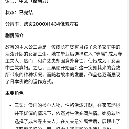
语言：
中文
（原动力
）
状态：
已完结
分辨率：
跨页2000X1434像素左右
剧情简介
故事的主人公三栗是一位成长在贫穷且孩子众多家庭中的
活泼开朗的女高三生。她在毕业后选择进入 “寺庙” 成为寺
主夫人，然而，和尚丈夫却因意外身亡，使她成为了女高
中生兼寡妇。之后，三栗便开始面对这一突如其来的变故
所带来的种种状况，而随着故事的发展，作品也逐渐展现
了日本佛教的运作方式。
主要角色
三栗：漫画的核心人物，性格活泼开朗，在家庭环境
并不优渥的情况下，依然对生活充满热情。她勇敢地
选择了成为寺主夫人，在丈夫意外离世后，展现出了