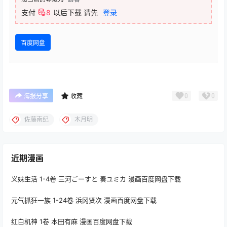
支付
8
以后下载
请先
登录
百度网盘
0
0
海报分享
收藏
佐藤南纪
木月明
近期漫画
义妹生活 1-4卷 三河ごーすと 奏ユミカ 漫画百度网盘下载
元气抓狂一族 1-24卷 浜冈贤次 漫画百度网盘下载
红白机神 1卷 本田有麻 漫画百度网盘下载