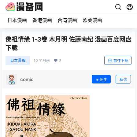
日本漫画
香港漫画
台湾漫画
欧美漫画
佛祖情缘 1-3卷 木月明 佐藤南纪 漫画百度网盘
下载
0
日本漫画
10 个月前
前往下载
comic
关注
私信