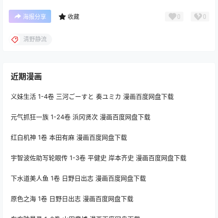
0
0
海报分享
收藏
清野静流
近期漫画
义妹生活 1-4卷 三河ごーすと 奏ユミカ 漫画百度网盘下载
元气抓狂一族 1-24卷 浜冈贤次 漫画百度网盘下载
红白机神 1卷 本田有麻 漫画百度网盘下载
宇智波佐助写轮眼传 1-3卷 平健史 岸本齐史 漫画百度网盘下载
下水道美人鱼 1卷 日野日出志 漫画百度网盘下载
原色之海 1卷 日野日出志 漫画百度网盘下载