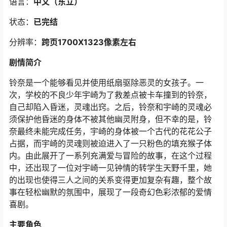
语言：
中文
（东立
）
状态：
已完结
分辨率：
跨页1700X1323像素左右
剧情简介
铃奈是一个能够看见并使用纸扇驱除恶灵的女孩子。一
次，学校的不良少年宇崎为了救差点被卡车撞到的铃奈，
自己却陷入昏迷，灵魂出窍。之后，铃奈和宇崎的灵魂必
须保护他昏迷的身体不被其他幽灵附身，但不幸的是，铃
奈最终未能完成任务，宇崎的身体被一个古代的花花公子
占据，而宇崎的灵魂则被迫进入了一只粉色的填充猴子体
内。由此展开了一系列充满爱与冒险的故事，在这个过程
中，还出现了一位对宇崎一见钟情的转学生天野千里，她
的出现也使得三人之间的关系变得更加复杂有趣，整个故
事在轻松幽默的氛围中，展现了一段奇幻色彩浓郁的爱情
喜剧。
主要角色