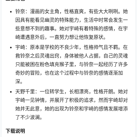
铃奈：漫画的女主角，性格直爽，有些大大咧咧。她
因具有能看见幽灵的特殊能力，生活中时常会发生一
些意想不到的趣事。她对宇崎有着特殊的感情，在宇
崎遭遇意外后，一直努力想让他恢复原状。
宇崎：原本是学校的不良少年，性格帅气且不羁。在
救铃奈之后灵魂出窍，身体被他人占据，自己的灵魂
只能被困在粉色填充猴子里，与铃奈一起经历了许多
奇妙的冒险，也在这个过程中与铃奈的感情逐渐加
深。
天野千里：一位转学生，长相漂亮，性格开朗。她对
宇崎一见钟情，并展开了积极的追求，然而宇崎却对
她并无此意，她的出现为铃奈和宇崎的感情发展增添
了不少波澜。
下载说明