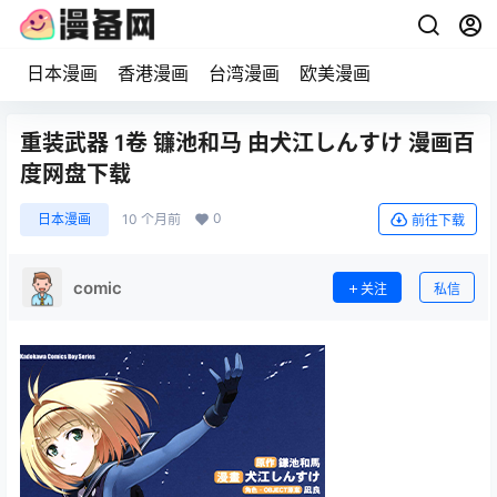
日本漫画
香港漫画
台湾漫画
欧美漫画
重装武器 1卷 镰池和马 由犬江しんすけ 漫画百
度网盘下载
0
日本漫画
10 个月前
前往下载
comic
关注
私信