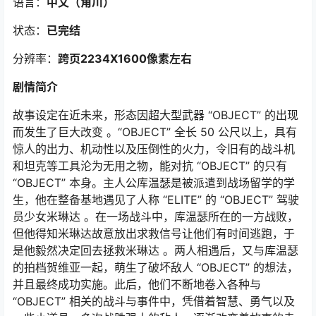
语言：
中文
（角川
）
状态：
已完结
分辨率：
跨页2234X1600像素左右
剧情简介
故事设定在近未来，形态因超大型武器 “OBJECT” 的出现
而发生了巨大改变 。“OBJECT” 全长 50 公尺以上，具有
惊人的出力、机动性以及压倒性的火力，令旧有的战斗机
和坦克等工具沦为无用之物，能对抗 “OBJECT” 的只有
“OBJECT” 本身。主人公库温瑟是被派遣到战场留学的学
生，他在整备基地遇见了人称 “ELITE” 的 “OBJECT” 驾驶
员少女米琳达 。在一场战斗中，库温瑟所在的一方战败，
但他得知米琳达故意放出求救信号让他们有时间逃跑，于
是他毅然决定回去拯救米琳达 。两人相遇后，又与库温瑟
的拍档贺维亚一起，萌生了破坏敌人 “OBJECT” 的想法，
并且最终成功实施。此后，他们不断地卷入各种与
“OBJECT” 相关的战斗与事件中，凭借着智慧、勇气以及