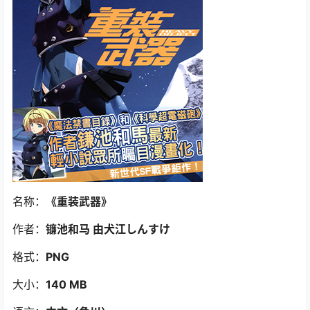
名称：
《重装武器》
作者：
镰池和马 由犬江しんすけ
格式：
PNG
大小：
140 MB