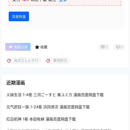
百度网盘
0
0
海报分享
收藏
由犬江しんすけ
镰池和马
近期漫画
义妹生活 1-4卷 三河ごーすと 奏ユミカ 漫画百度网盘下载
元气抓狂一族 1-24卷 浜冈贤次 漫画百度网盘下载
红白机神 1卷 本田有麻 漫画百度网盘下载