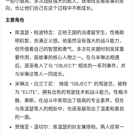
一些小道具，多次战胜强大的敌人，逐渐改变着故事的走
向，也让他们自己在这个过程中不断成长。
主要角色
库温瑟・柏波特吉：正统王国的派遣留学生，性格聪
明机智，充满正义感。他虽然没有强大的战斗能力，
但凭借着自己的智慧和勇气，多次在关键时刻发挥重
要作用，是故事的核心人物之一。在与米琳达相遇
后，逐渐卷入了与 “OBJECT” 相关的一系列事件，并
与米琳达等人一同成长。
米琳达・白兰丁尼： 她是 “OBJECT” 的驾驶员，被称
为 “ELITE”，拥有出色的驾驶技术和战斗能力。性格冷
静、果断，在战斗中表现出了极高的专业素养，但在
与库温瑟等人的相处中，也逐渐展现出了温柔和善良
的一面。
贺维亚・温切尔：库温瑟的好友兼搭档，两人经常一