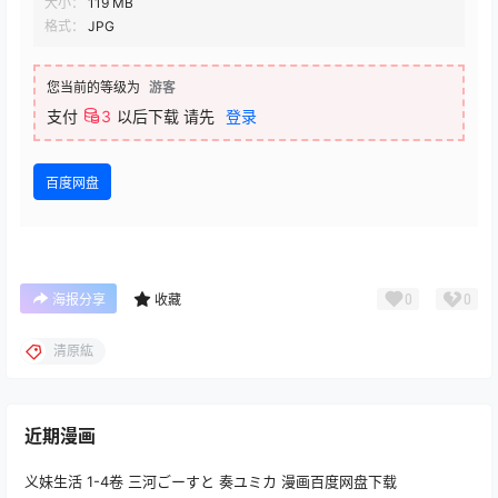
大小：
119 MB
格式：
JPG
您当前的等级为
游客
支付
3
以后下载
请先
登录
百度网盘
0
0
海报分享
收藏
清原紘
近期漫画
义妹生活 1-4卷 三河ごーすと 奏ユミカ 漫画百度网盘下载