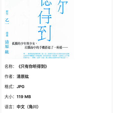
名称：
《只有你听得到》
作者：
清原紘
格式：
JPG
大小：
119 MB
语言：
中文
（角川
）