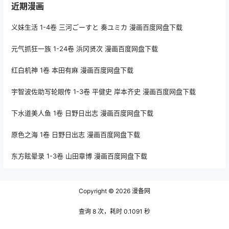
近期漫画
义妹生活 1-4卷 三河ごーすと 奏ユミカ 漫画百度网盘下载
元气抓狂一族 1-24卷 浜冈贤次 漫画百度网盘下载
红白机神 1卷 本田有麻 漫画百度网盘下载
宇智波佐助写轮眼传 1-3卷 平健史 岸本齐史 漫画百度网盘下载
下水道美人鱼 1卷 日野日出志 漫画百度网盘下载
原色之海 1卷 日野日出志 漫画百度网盘下载
东方眩晕录 1-3卷 山田章博 漫画百度网盘下载
Copyright © 2026
漫备网
查询 8 次，耗时 0.1091 秒