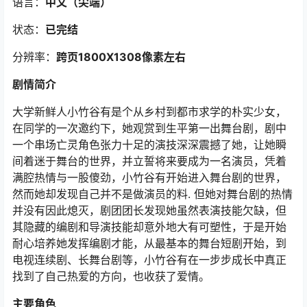
语言：
中文
（尖端
）
状态：
已完结
分辨率：
跨页1800X1308像素左右
剧情简介
大学新鲜人小竹谷有是个从乡村到都市求学的朴实少女，
在同学的一次邀约下，她观赏到生平第一出舞台剧，剧中
一个串场亡灵角色张力十足的演技深深震撼了她，让她瞬
间着迷于舞台的世界，并立誓将来要成为一名演员，凭着
满腔热情与一股傻劲，小竹谷有开始进入舞台剧的世界，
然而她却发现自己并不是做演员的料. 但她对舞台剧的热情
并没有因此熄灭，剧团团长发现她虽然表演技能欠缺，但
其隐藏的编剧和导演技能却意外地大有可塑性，于是开始
耐心培养她发挥编剧才能，从最基本的舞台短剧开始，到
电视连续剧、长舞台剧等，小竹谷有在一步步成长中真正
找到了自己热爱的方向，也收获了爱情。
主要角色