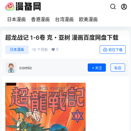
日本漫画
香港漫画
台湾漫画
欧美漫画
超龙战记 1-6卷 克・亚树 漫画百度网盘下载
0
日本漫画
10 个月前
前往下载
comic
关注
私信