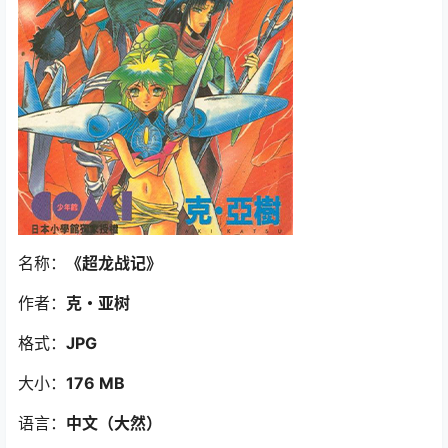
名称：
《超龙战记》
作者：
克・亚树
格式：
JPG
大小：
176 MB
语言：
中文
（大然
）