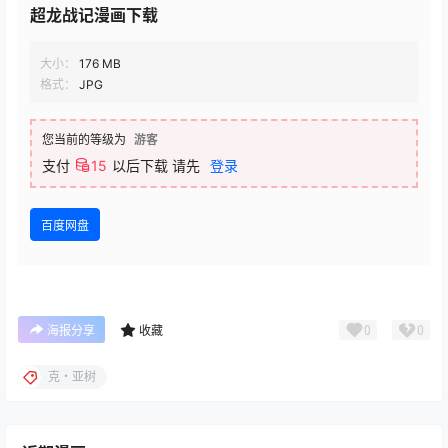
超龙战记漫画下载
大小：
176 MB
格式：
JPG
您当前的等级为
游客
支付
15
以后下载
请先
登录
百度网盘
0
0
海报分享
收藏
克・亚树