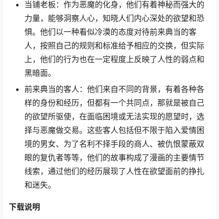
当铺老板：作为恶魔的化身，他们有着神秘而强大的
力量，能够洞察人心，知晓人们内心深处的欲望和恐
惧。他们以一种看似冷漠的态度对待前来典当的客
人，按照自己的规则和标准给予相应的交换，但实际
上，他们的行为也在一定程度上反映了人性的弱点和
黑暗面。
前来典当的客人：他们来自不同的背景，有着各种各
样的身份和经历，但都有一个共同点，那就是被自己
的欲望所驱使，在面临困境或无法实现的愿望时，选
择与恶魔做交易。这些客人包括但不限于陷入爱情困
境的男女、为了名利不择手段的商人、被仇恨蒙蔽双
眼的复仇者等等，他们的故事构成了漫画的主要情节
线索，通过他们的经历展现了人性在欲望面前的挣扎
和迷失。
下载说明