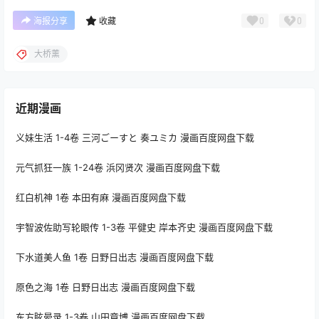
0
0
海报分享
收藏
大桥薰
近期漫画
义妹生活 1-4卷 三河ごーすと 奏ユミカ 漫画百度网盘下载
元气抓狂一族 1-24卷 浜冈贤次 漫画百度网盘下载
红白机神 1卷 本田有麻 漫画百度网盘下载
宇智波佐助写轮眼传 1-3卷 平健史 岸本齐史 漫画百度网盘下载
下水道美人鱼 1卷 日野日出志 漫画百度网盘下载
原色之海 1卷 日野日出志 漫画百度网盘下载
东方眩晕录 1-3卷 山田章博 漫画百度网盘下载