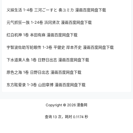
义妹生活 1-4卷 三河ごーすと 奏ユミカ 漫画百度网盘下载
元气抓狂一族 1-24卷 浜冈贤次 漫画百度网盘下载
红白机神 1卷 本田有麻 漫画百度网盘下载
宇智波佐助写轮眼传 1-3卷 平健史 岸本齐史 漫画百度网盘下载
下水道美人鱼 1卷 日野日出志 漫画百度网盘下载
原色之海 1卷 日野日出志 漫画百度网盘下载
东方眩晕录 1-3卷 山田章博 漫画百度网盘下载
Copyright © 2026
漫备网
查询 13 次，耗时 0.1174 秒