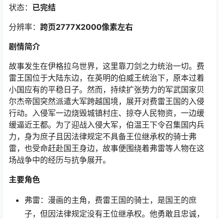
状态：
已完结
分辨率：
跨页2777X2000像素左右
剧情简介
故事发生在伊格拉乌世界，这里靠刀剑之力统治一切。费
雷王国位于大陆东边，在英明的伯威王统治下，原本过着
小国应有的平稳日子。然而，持续扩张势力的军武国家贝
尔杰帝国突然派遣大军跨越国境，展开对费雷王国的入侵
行动。入侵军一边烧毁城镇村庄、掠夺人民物资，一边缓
缓逼近王都。为了迎战入侵大军，伯温王下令召集国内兵
力，身为庶子且因法律规定不具备王位继承权的骑士弗
雷，也受命赶赴国王身边，故事便围绕着弗雷等人物在这
场战争中的经历与抗争展开。
主要角色
弗雷：漫画的主角，费雷王国的骑士，是国王的庶
子，但因法律规定没有王位继承权。他勇敢且忠诚，