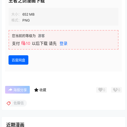
王者之剑漫画下载
大小：
652 MB
格式：
PNG
您当前的等级为
游客
支付
10
以后下载
请先
登录
百度网盘
0
0
海报分享
收藏
佐藤信
近期漫画