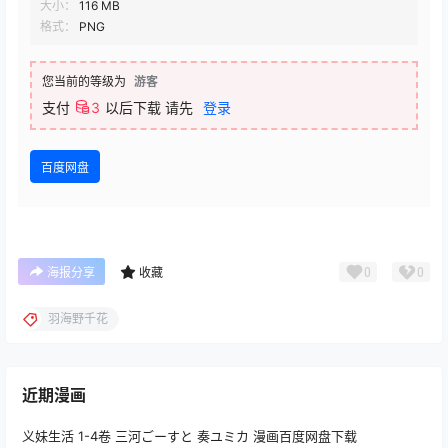
大小：
116 MB
格式：
PNG
您当前的等级为
游客
支付
3
以后下载
请先
登录
百度网盘
0
0
海报分享
收藏
羽海野千花
近期漫画
义妹生活 1-4卷 三河ごーすと 奏ユミカ 漫画百度网盘下载