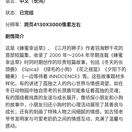
语言：
中文
（长鸿
）
状态：
已完结
分辨率：
跨页4130X3000像素左右
剧情简介
这是《蜂蜜幸运草》、《三月的狮子》作者羽海野千花的
首部短篇集，收录了 2000 年～2004 年早期连载《蜂蜜
幸运草》时同时期创作的珍贵短篇故事，包括《冬天的长
颈鹿》《Spica》《绿毛的小狗》《花之摇篮》《夕阳下的
糖果》《一边等待着 INNOCENCE》等。这些故事题材多
样化，有的讲述了孤独之人的内心世界与情感渴望，如在
冬日动物园中独自思考的长颈鹿可能象征着孤独的灵魂；
有的围绕着纯真的友谊与成长展开，像侦探小朋友和小狗
的故事中，小朋友归还小狗时的心理活动展现了其善良与
成长；还有的刻画了特殊人物之间细腻的情感，如古怪老
爷爷发明家与可爱老奶奶之间的情感互动，充满了温馨与
感动。