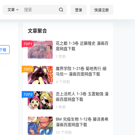
文章
登录
快速注册
文章聚合
花之都 1-3卷 近藤隆史 漫画百
TOP1
度网盘下载
下载
1 年前
魔界学院 1-21卷 菊地秀行 细
TOP2
马信一 漫画百度网盘下载
4 个月前
恋上活死人 1-3卷 玉置勉强 漫
TOP3
画百度网盘下载
1 年前
BM 究极生物 1-12卷 藤泽勇希
漫画百度网盘下载
10 个月前