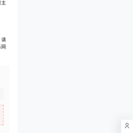
是主
，请
系网