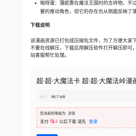
啪呀蛋：蒲妮惠在魔法王国时的吉祥物，不
要的推动角色，但它的存在也从侧面反映了
下载说明
该漫画资源已打包成压缩包文件，为了方便大家
不要在线解压，下载后用解压软件打开解压即可
站客服帮忙处理。
超·超·大魔法卡 超·超·大魔法峠漫
大小：
86.7 MB
您当前的等级为
游客
支付
3
以后下载
请先
登录