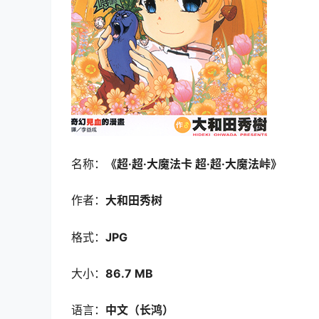
名称：
《超·超·大魔法卡 超·超·大魔法峠》
作者：
大和田秀树
格式：
JPG
大小：
86.7 MB
语言：
中文（长鸿）