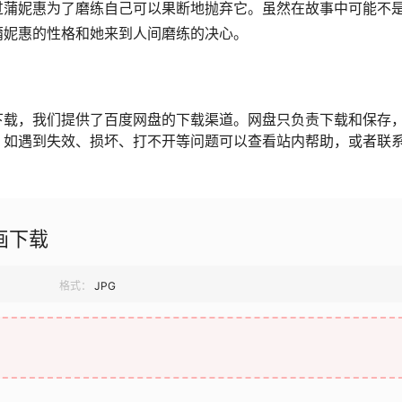
过蒲妮惠为了磨练自己可以果断地抛弃它。虽然在故事中可能不
蒲妮惠的性格和她来到人间磨练的决心。
下载，我们提供了百度网盘的下载渠道。网盘只负责下载和保存
，如遇到失效、损坏、打不开等问题可以查看站内帮助，或者联
画下载
格式：
JPG