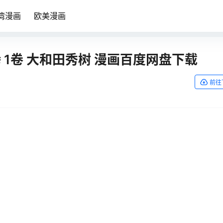
湾漫画
欧美漫画
峠 1卷 大和田秀树 漫画百度网盘下载
前往