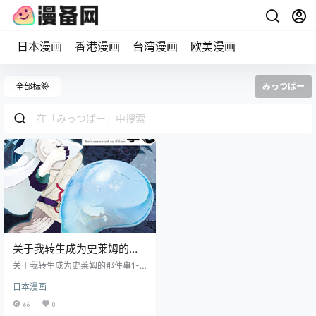
日本漫画
香港漫画
台湾漫画
欧美漫画
全部标签
みっつばー
关于我转生成为史莱姆的那
件事 1-23卷 伏瀬 川上泰树
关于我转生成为史莱姆的那件事1-2
みっつばー 漫画百度网盘下
3卷漫画下载，三上悟死后转生成了
日本漫画
最弱的魔物 —— 史莱姆，他通过自
载
己的努力，成为了魔物大王，创建
66
0
了自己的国家。