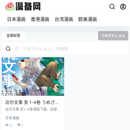
日本漫画
香港漫画
台湾漫画
欧美漫画
全部标签
うめざわしゅん
达尔文事 变 1-4卷 うめざわ
しゅん 漫画百度网盘下载
达尔文事 变1-4卷漫画下载，这是一
个人类与兽人和平共存的世界，人
日本漫画
类和兽人之间存在矛盾和利益冲
突，政府、民间团体和个人势力交
63
0
织。主角们身处其中，推动故事发