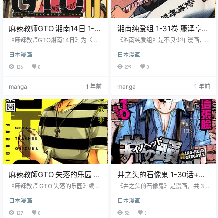
麻辣教师GTO 湘南14日 1-9
湘南纯爱组 1-31卷 藤泽亨
卷 藤泽亨 漫画百度网盘下载
漫画百度网盘下载
《麻辣教师GTO湘南14日》为《麻
《湘南纯爱组》是不良少年漫画，
辣教师GTO》续篇，共9卷可下载。
共31卷可下载。讲述鬼冢英吉和弹
日本漫画
日本漫画
鬼冢英吉成老师后回湘南秘密授
间龙二高中时的冒险等，从暴走族
课，遇孤儿白河圣子等，教导他们
变纯爱组，经历诸多故事，展现勇
126
0
299
0
应对各种事，遇新敌友并审视人生
气等，是 “湘南三部曲” 第二部，有
理想，是 “湘南三部曲” 第三部及代
动画和真人剧集改编。
manga
1 年前
manga
1 年前
表作。
麻辣教師GTO 失落的乐园 1-
井之头的石像鬼 1-30话+特
11卷 藤泽亨 漫画百度网盘下
别篇 藤泽亨 漫画百度网盘下
《麻辣教师 GTO 失落的乐园》续写
《井之头的石像鬼》是漫画，共 30
载
《麻辣教师 GTO》，共 11 卷可下
载
话可下载。讲述变态恶魔冴岛追求
日本漫画
日本漫画
载。讲述鬼冢英吉在高中部教导艺
高中女生小雪，与喜欢小雪的警察
人学生，面对入狱危机及新老敌
梅田战斗，涉及恶魔、爱情与警
127
0
52
0
人，充满搞笑、感动与刺激，展现
察，充满惊险刺激与感动，展现人