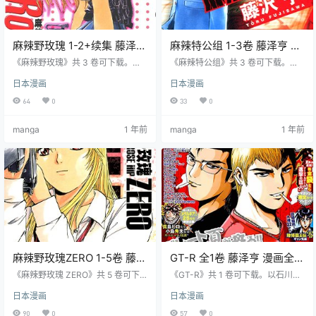
麻辣野玫瑰 1-2+续集 藤泽亨
麻辣特公组 1-3卷 藤泽亨 漫
漫画全集下载
画全集下载
《麻辣野玫瑰》共 3 卷可下载。讲
《麻辣特公组》共 3 卷可下载。以
述高中女生朝仓霞双重身份，白天
申道蘭丸和特公共生者为主角，讲
日本漫画
日本漫画
学生晚上特工，与搭档鬼道恭二对
述与怪物 Phantom 战斗故事。作为
抗 “ALICE”，试图揭真相，漫画充满
《麻辣教师 GTO》番外篇，有 GTO
64
0
33
0
惊险刺激，展现主角勇气与爱情。
角色客串，展现不同风格魅力。
manga
1 年前
manga
1 年前
麻辣野玫瑰ZERO 1-5卷 藤泽
GT-R 全1卷 藤泽亨 漫画全集
亨 漫画全集下载
百度网盘下载
《麻辣野玫瑰 ZERO》共 5 卷可下
《GT-R》共 1 卷可下载。以石川美
载。以鬼道恭二和朝仓霞为主角的
门和弹间龙二为主角的冒险漫画，
日本漫画
日本漫画
冒险漫画，讲述他们对抗 ALICE 的
讲述他们寻求刺激与解开秘密的故
故事。作为《麻辣教师 GTO》番外
事。作为《麻辣教师 GTO》番外
90
0
57
0