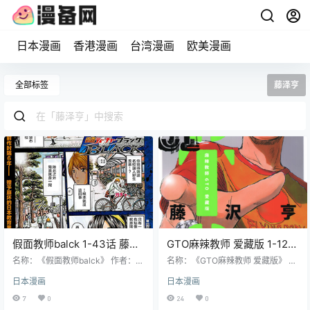
日本漫画
香港漫画
台湾漫画
欧美漫画
全部标签
藤泽亨
假面教师balck 1-43话 藤泽
GTO麻辣教师 爱藏版 1-12卷
亨 漫画百度网盘下载
藤泽亨 漫画百度网盘下载
名称：《假面教师balck》 作者：藤
名称：《GTO麻辣教师 爱藏版》 作
泽亨 格式：JPG 大小：214 MB 语
者：藤泽亨 格式：PDF 大小：3.98
日本漫画
日本漫画
言：中文（汉化组） 状态：未完结
GB 语言：中文（东立） 状态：已完
分辨率：单页898X1300像素左右
结 分辨率：单页1236X1066像素左
7
0
24
0
剧情简介 本作是《假面教师》的续
右 剧情简介 前暴走族成员鬼冢英