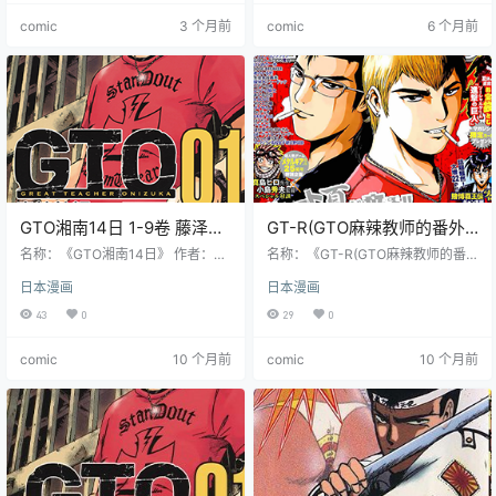
作。故事舞台转移到由权贵子弟 “特
吉，梦想成为伟大教师，到东京吉
comic
3 个月前
comic
6 个月前
A 班” 掌控、秩序混乱的名校柊学
祥学苑担任 3 年 4 班班主任。这个
园。新的教师 —— 十文字隼人，以
班级问题学生扎堆，学生们用尽手
神秘蒙面姿态登场，用强硬的 “铁拳
段驱赶老师，学校教职员也排挤
教育” 对抗校园暴力与权力。他与新
他。鬼冢以独特方式，用真诚与热
任教师荒木刚太联手，不仅要整顿
血直面学生们的家庭矛盾、心理问
嚣张跋扈的学生…
题等，以看似叛逆却充满关怀的…
GTO湘南14日 1-9卷 藤泽亨
GT-R(GTO麻辣教师的番外
漫画百度网盘下载
篇) 1卷(1-10话) 藤泽亨 漫画
名称：《GTO湘南14日》 作者：藤
名称：《GT-R(GTO麻辣教师的番
泽亨 格式：PNG 大小：1.79 GB 语
百度网盘下载
外篇)》 作者：藤泽亨 格式：JPG
日本漫画
日本漫画
言：中文（东立） 状态：已完结 分
大小：79.1 MB 语言：中文（汉化
辨率：跨页3284X2500像素左右 剧
组） 状态：已完结 分辨率：单页80
43
0
29
0
情简介 剧情承接前作，讲述了鬼冢
0X1206像素左右 剧情简介 故事以
英吉被敕使川原优开枪射伤住院
鬼冢英吉的好友弹间龙二为主角展
comic
10 个月前
comic
10 个月前
时，不甘寂寞偷跑出医院，还因在
开。弹间龙二是一家摩托车店的店
电视台发言引发风波，无奈逃至湘
长，自认为是城市中最快的车手 。
南。在湘南，鬼冢碰巧来到儿童救
可爱又任性的高中女生石川美门以
助中心，结识了白鸟菖蒲老师，并
买摩托车为由找上了他，并在试车
决定帮助她辅导问题儿童，住进了
时拿砖头砸了警车，还自称是大盗
教养院，在这期间发生了一系列故
石川五右卫门的后代，要龙二当她
事，鬼…
的…