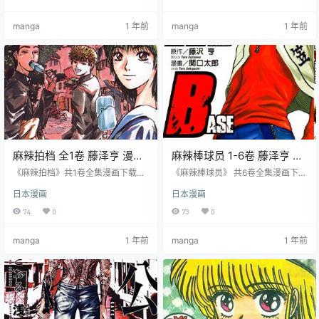
篇，有 GTO 角色客串，展现不同风
篇，有 GTO 角色客串，展现不同风
格魅力。
格魅力。
manga
1 年前
manga
1 年前
麻辣拍档 全1卷 藤泽亨 漫画
麻辣棒球员 1-6卷 藤泽亨 漫
全集下载
画全集下载
《麻辣拍档》共1卷全集漫画下载。
《麻辣棒球员》 共6卷全集漫画下
主角们从敌对到友好，从国中到高
载。主角鬼冢英吉，一个前暴走族
日本漫画
日本漫画
中，经历了许多挑战和冒险，展现
头目，拥有超强的打击能力，但也
了他们的友情和个性。这部漫画分
有着冲动、无知等缺点。他带领着
74
0
73
0
为两部，第一部是他们在国中时代
一群不良少年，使用各种手段，与
的故事，第二部是他们在高中时代
其他高中棒球队展开了一场又一场
manga
1 年前
manga
1 年前
的故事。
的惊心动魄的对决。