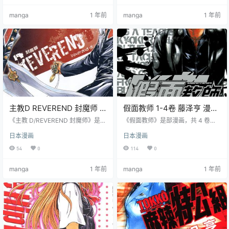
其独特教学风格与解决问题能力。
性光明与黑暗。
manga
1 年前
manga
1 年前
主教D REVEREND 封魔师 1-
假面教师 1-4卷 藤泽亨 漫画
2卷 藤泽亨 漫画百度网盘下
全集百度网盘下载
《主教 D/REVEREND 封魔师》是漫
《假面教师》是部漫画，共 4 卷可
载
画，共 2 卷可下载。讲述高中生神
下载。讲述年轻教师荒木刚太被派
日本漫画
日本漫画
代翔太能看到罪恶与恶魔，其兄是
到不良高中，戴神秘面具教育暴力
驱魔人，用血液和十字架对抗邪
学生，与副班导十文字隼人面对危
54
0
114
0
恶。他们面对 “所罗门之子”，充满
险挑战，展现热血勇气，揭示假面
惊险刺激，表现主角信念与牺牲。
教师计划秘密。
manga
1 年前
manga
1 年前