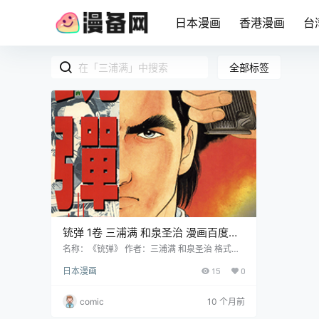
日本漫画
香港漫画
台
全部标签
铳弹 1卷 三浦满 和泉圣治 漫画百度网
盘下载
名称：《铳弹》 作者：三浦满 和泉圣治 格式：
PNG 大小：240 MB 语言：中文（大然） 状
日本漫画
15
0
态：已完结 分辨率：跨页3510X2600像素左右
剧情简介 故事设定在枪泛滥的世界背景下，查缉
私枪成为了一项艰巨的挑战 。在这样的环境中，
comic
10 个月前
正义与公理面临着巨大的考验，而漫画中的人物
们则在这充满危险与混乱的局势中，展开了一系