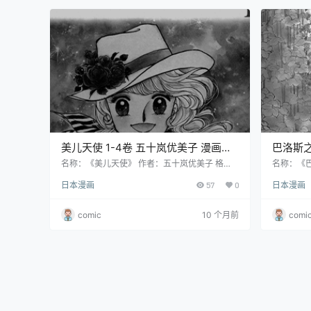
一般的见太郎，他们一起在校园里展开了一系列
把她当作
充满春情的故事。 主要角色 淘气开宝：双胞胎
店街搞得
中…
美儿天使 1-4卷 五十岚优美子 漫画百
巴洛斯之剑 1-3卷 五十岚
度网盘下载
百度网
名称：《美儿天使》 作者：五十岚优美子 格
名称：《巴
式：PDF 大小：140 MB 语言：中文（玉皇朝）
式：PDF
日本漫画
57
0
日本漫画
状态：已完结 分辨率：单页602X845像素左右
状态：已完
剧情简介 故事设定在美国东部尚未开垦的时代。
剧情简介
主人公梅米失去了父亲，与母亲和姐妹们居住在
国皇宫与
comic
10 个月前
comi
俄勒冈州。她有个青梅竹马的恋人强尼，然而强
距并不显
尼的父亲遭到谋杀，他为了复仇离开了故乡。在
叔叔，与
强尼离开期间，一系列的恶棍和事件接连发生，
谋篡位。
梅米不得不周旋在艾德蒙和沙文之间，但她始
会理念受
终…