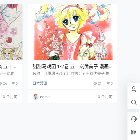
身份，这让
亲留下的唯一遗物。这个秘密打破了她平静的生
如何对待
活，小雪儿决定凭借手镯去寻找亲生父亲，…
甜甜马戏团 1-2卷 五十岚优美子 漫画
百度网盘下载
：五十岚优
名称：《甜甜马戏团》 作者：五十岚优美子 格
言：中文
式：JPG 大小：69.1 MB 语言：中文（玉皇朝）
24
0
日本漫画
21
0
3681X2
状态：已完结 分辨率：跨页1500X1149像素左
交加的夜
右 剧情简介 在马戏团出生、长大的甜甜，一直
妮之家外的
梦想成为空中飞人。然而一场大火，令她失去了
10 个月前
comic
10 个月前
谊。后来安
妈妈，身为团长的爸爸也不知道去向，之后她被
鲁家族大小
住在奥克拉荷马的奶奶收养。甜甜始终怀念马戏
山丘上邂逅
班的日子，于是和身世不明的哑巴谢西一同离家
。安德…
出走，怀着梦想踏上旅程，在旅途中他们经…