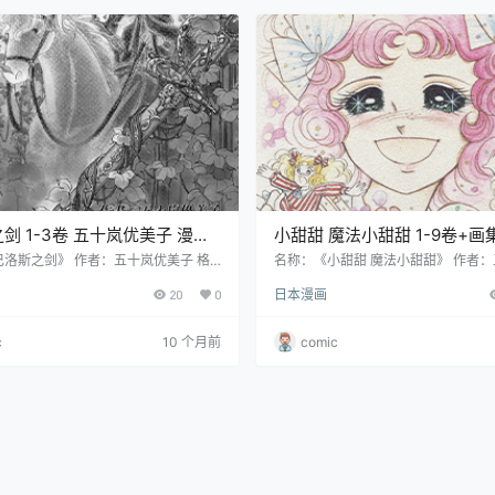
了妈妈。顽皮捣蛋的五更常常把高谷商
而，同班同学小蓟知晓了她是魔女的
不得安宁，而初叶驯服它的…
麻美有些担心和紧张，不知道小蓟会
这…
优美子 漫画
小甜甜 魔法小甜甜 1-9卷+画集 五十岚
盘下载
优美子 漫画百度网盘下载
洛斯之剑》 作者：五十岚优美子 格
名称：《小甜甜 魔法小甜甜》 作者
 大小：118 MB 语言：中文（玉皇朝）
美子 格式：PNG 大小：1.73 GB 语
20
0
日本漫画
结 分辨率：单页719X951像素左右
（玉皇朝） 状态：已完结 分辨率：跨页
 故事发生在一个名为巴洛斯的小国。该
700像素左右 剧情简介 在一个风雪
贫民区距离很近，贵族与百姓之间的差
晚，两个女婴安妮和甜甜被发现于宝
c
10 个月前
comic
著。巴洛斯国王的弟弟，也就是公主的
山坡上。两人渐渐长大，结下深厚友
一个强壮且有野心的外国王子勾结，图
妮被收养成为大小姐，甜甜成了安德
在这个过程中，巴洛斯国传统保守的社
姐伊莱莎的伴读。甜甜六岁时在宝妮
到冲击，面临着社会剧变的血雨腥风…
一位 “白马王子”，并得到其家族勋章