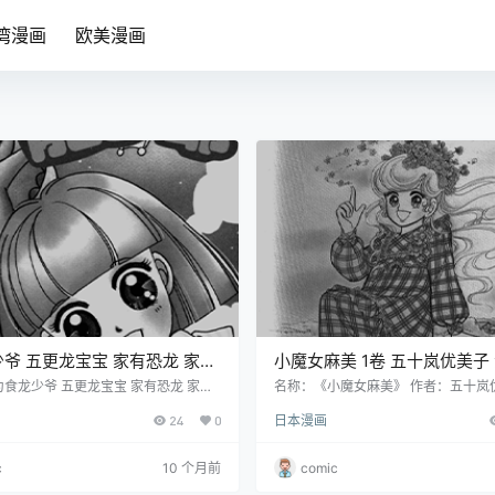
湾漫画
欧美漫画
爷 五更龙宝宝 家有恐龙 家有
小魔女麻美 1卷 五十岚优美子 漫画百
度网盘下载
食龙少爷 五更龙宝宝 家有恐龙 家有
名称：《小魔女麻美》 作者：五十岚
者：五十岚优美子 芝风美子 格式：PD
式：PDF 大小：31.9 MB 语言：中
网盘下载
24
0
日本漫画
74.2 MB 语言：中文（玉皇朝） 状态：
状态：已完结 分辨率：单页838X86
辨率：单页663X850像素左右 剧情简
剧情简介 麻美是圣乔治学园的四年级
店的老板鹿谷叶三为讨女儿初叶开心，花
十岁生日这天，故事拉开帷幕。按照
c
10 个月前
comic
一只奇怪又神秘的蛋并亲自孕孵化。不
的女儿满十岁就会使用魔法，麻美对
龙五更诞生了，第一眼看到初叶的五更
待，能成为魔女对她来说是无比开心