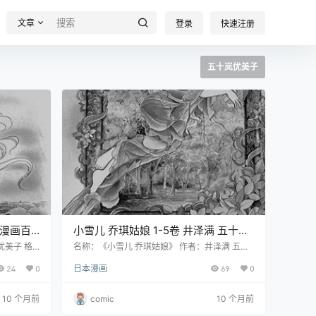
文章
登录
快速注册
五十岚优美子
小雪儿 乔琪姑娘 1-5卷 井泽满 五十岚
优美子 漫画百度网盘下载
优美子 格
名称：《小雪儿 乔琪姑娘》 作者：井泽满 五十
文（玉皇朝）
岚优美子 格式：PDF 大小：168 MB 语言：中文
24
0
日本漫画
69
0
0像素左右
（玉皇朝） 状态：已完结 分辨率：单页706X86
学生，在她
7像素左右 剧情简介 少女小雪儿与母亲及兄长阿
传说，魔女
贝尔、阿瑟在澳大利亚的悉尼牧场过着幸福生
10 个月前
comic
10 个月前
此满心期
活。然而一次偶然，她发现自己是婴儿时被流放
的事。然
的父亲遗弃的森林孤儿，手腕上的黄金手镯是父