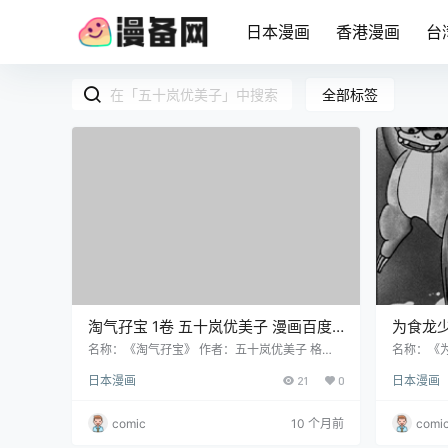
日本漫画
香港漫画
台
全部标签
淘气孖宝 1卷 五十岚优美子 漫画百度
为食龙少
网盘下载
贱龙 1-3卷 芝风美子 五十岚优美子 漫
名称：《淘气孖宝》 作者：五十岚优美子 格
名称：《为
式：PDF 大小：24.0 MB 语言：中文（玉皇
贱龙》 作
画百度
日本漫画
21
0
日本漫画
朝） 状态：已完结 分辨率：单页675X852像素
F 大小：
左右 剧情简介 讲述了一对双胞胎姐妹的校园喜
已完结 分
剧故事。早熟、好奇心强、过于积极的淘气开宝
介 宠物
comic
10 个月前
comi
和晚熟、极怕陌生人、消极的梦芽是一对美丽的
重金购入
双胞胎姐妹，再加上一个从名字上看来好像好色
久，小恐