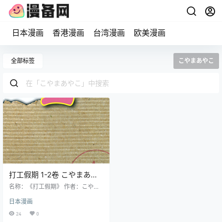
日本漫画
香港漫画
台湾漫画
欧美漫画
全部标签
こやまあやこ
打工假期 1-2卷 こやまあや
こ 漫画百度网盘下载
名称：《打工假期》 作者：こやま
あやこ 格式：PNG 大小：126 MB
日本漫画
语言：中文（东立） 状态：已完结
分辨率：单页992X1506像素左右
24
0
剧情简介 夏日的某一天，小学五年