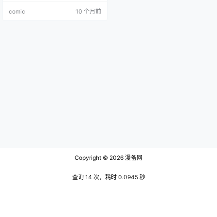
级的小男孩小进突然出现在前任暴
comic
10 个月前
走族、现任俱乐部公关的冲田大和
面前，声称冲田是他的父亲 。冲田
莫名接受了这个儿子，并为了避免
对儿子的教育产生不良影响，从公
关转变为白天上班的宅急便送货
员。从此，两人开始了一段生涩又
令人心急、难…
Copyright © 2026
漫备网
查询 14 次，耗时 0.0945 秒