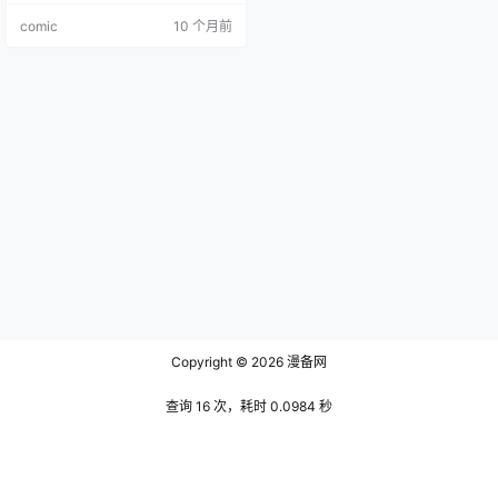
压缩包文件，为了方便大家下载，
comic
10 个月前
我们提供了百度网盘的下载渠道。
网盘只负责下载和保存，请不要在
线解压，下载后用解压软件打开解
压即可，如遇到失效、损坏、打不
开等问题可以查看站内帮助，或者
联…
Copyright © 2026
漫备网
查询 16 次，耗时 0.0984 秒