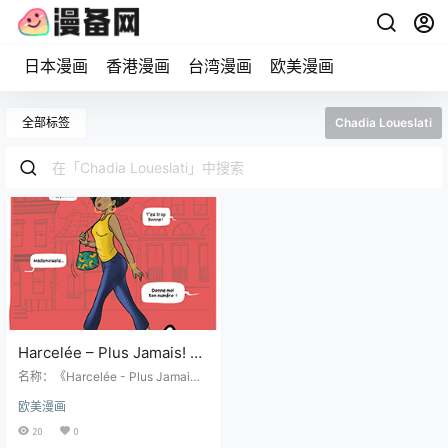
日本漫画
香港漫画
台湾漫画
欧美漫画
全部标签
Chadia Loueslati
Harcelée – Plus Jamais! 全
1册 Chadia Loueslati 漫画
名称：《Harcelée - Plus Jamai
百度网盘下载
s!》 作者：Chadia Loueslati 格
欧美漫画
式：JPEG 大小：40.4 MB 语言：
法文 分辨率：单页1607X2250像素
20
0
左右 下载说明 该漫画资源已打包成