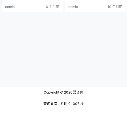
因无法忍受父亲的蛮横无理而离家
舍的管理员，但她拥有只要碰触到
comic
10 个月前
comic
10 个月前
出走，虽带着存折，但在依靠可疑
别人，对方就会自动切换为色色模
亲戚的过程中发生诸多变故，最后
式并扑倒她的特异体质。她本是老
只剩破房子和高额借款。身无分文
师祭出的王牌，打算用她来赶走白
的他被迫开始节俭生活，一边节衣
吃白喝的住宿生，然而在她的管理
缩食，一边打工赚钱。在这过程
下，住宿生的生活陷入大混乱，一
中，有从国小开始就是同学且默默
系列搞笑有趣的故事也随之展开。
喜欢他的依子…
主要角色…
Copyright © 2026
漫备网
查询 9 次，耗时 0.1006 秒