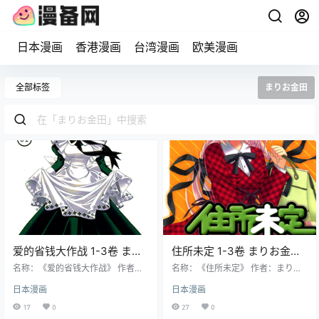
日本漫画
香港漫画
台湾漫画
欧美漫画
全部标签
まりお金田
爱的省钱大作战 1-3卷 まり
住所未定 1-3卷 まりお金田
お金田 漫画百度网盘下载
漫画百度网盘下载
名称：《爱的省钱大作战》 作者：
名称：《住所未定》 作者：まりお
まりお金田 格式：PNG 大小：228
金田 格式：PNG 大小：112 MB 语
日本漫画
日本漫画
MB 语言：中文（角川） 状态：已
言：中文（长鸿） 状态：已完结 分
完结 分辨率：单页1218X1800像素
辨率：跨页2000X1454像素左右 剧
17
0
27
0
左右 剧情简介 富家子弟绫小路春彦
情简介 绿川优前往某间高中担任宿