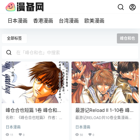
日本漫画
香港漫画
台湾漫画
欧美漫画
全部标签
峰仓和也
峰仓合也短篇 1卷 峰仓和也
最游记Reload Ⅱ 1-10卷 峰仓
漫画百度网盘下载
和也 漫画百度网盘下载
名称：《峰仓合也短篇》 作者：峰
最游记RELOAD共10卷全集漫画下
仓和也 格式：JPG 大小：421 KB
载。故事主要围绕玄奘三藏、孙悟
日本漫画
日本漫画
语言：中文 状态：已完结 分辨率：
空、沙悟净、猪八戒四人的西行之
单页1129X1600像素左右 剧情简介
旅展开，他们遇到了来自异国的主
11
0
50
0
二十一世纪初日本遭毁灭性大震
教黑泽尔和他的保镖噶特，以及隐