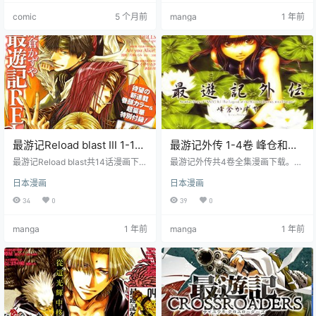
灾，治安崩坏，遗体遭抢夺、器官
藏在幕后的神秘敌人。
comic
5 个月前
manga
1 年前
贩卖猖獗。政府设立 “葬迎员”，负
责护送遗体至火葬场，守护逝者尊
严。本书以同名中篇《蜂巢》为
主，讲述葬迎员在危机四伏的末世
中，与犯罪势力对抗、坚守使命的
故事。 主要角色 葬迎员：短篇集核
心角色…
最游记Reload blast Ⅲ 1-14
最游记外传 1-4卷 峰仓和也
话 峰仓和也 漫画百度网盘下
漫画百度网盘下载
最游记Reload blast共14话漫画下
最游记外传共4卷全集漫画下载。悟
载
载。三藏和他的三个随从悟空、沙
空在石中诞生，被带到天界，与哪
日本漫画
日本漫画
悟净、猪八戒在混乱的世界中寻找
吒天蓬成为好友。李塔天考验他们
天竺。在旅途中遇到了各种妖怪和
友情，悟空的齐天大圣身份被暴露
34
0
39
0
危机，同时也揭露了五 百 年前的悲
出来引发大乱。为保护悟空，金蝉
剧。
天蓬相继牺牲，悟空被封印记忆封
manga
1 年前
manga
1 年前
在五行山上，500年后被玄奘三藏解
放。